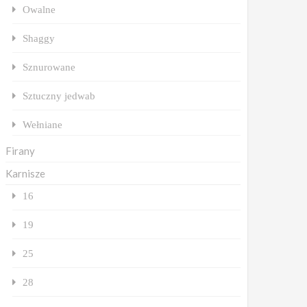
Owalne
Shaggy
Sznurowane
Sztuczny jedwab
Wełniane
Firany
Karnisze
16
19
25
28