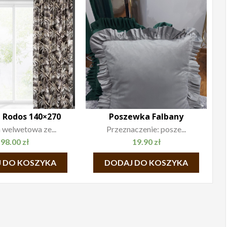
 Rodos 140×270
Poszewka Falbany
 welwetowa ze...
Przeznaczenie: posze...
98.00
zł
19.90
zł
 DO KOSZYKA
DODAJ DO KOSZYKA