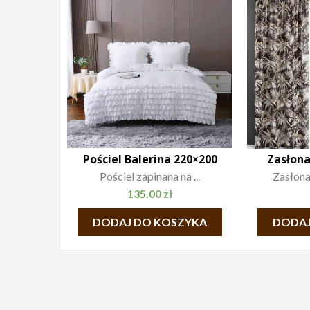
Pościel Balerina 220×200
Zasłona
Pościel zapinana na ...
Zasłona
135.00
zł
DODAJ DO KOSZYKA
DODAJ