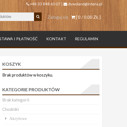
+48 33 848 60 07 |
dywoland@interia.pl
Zaloguj się
[ 0 /
0.00 ZŁ
]
STAWA I PŁATNOŚĆ
KONTAKT
REGULAMIN
KOSZYK
Brak produktów w koszyku.
KATEGORIE PRODUKTÓW
Brak kategorii
Chodniki
Akrylowe