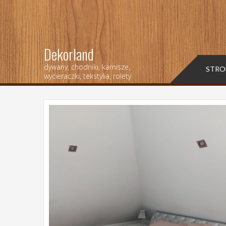
Dekorland
dywany, chodniki, karnisze,
STRO
wycieraczki, tekstylia, rolety