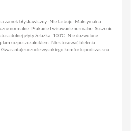
 na zamek błyskawiczny -Nie farbuje -Maksymalna
zne normalne -Płukanie I wirowanie normalne -Suszenie
ura dolnej płyty żelazka -100’C -Nie dozwolone
plam rozpuszczalnikiem -Nie stosować bielenia
-Gwarantuje uczucie wysokiego komfortu podczas snu -