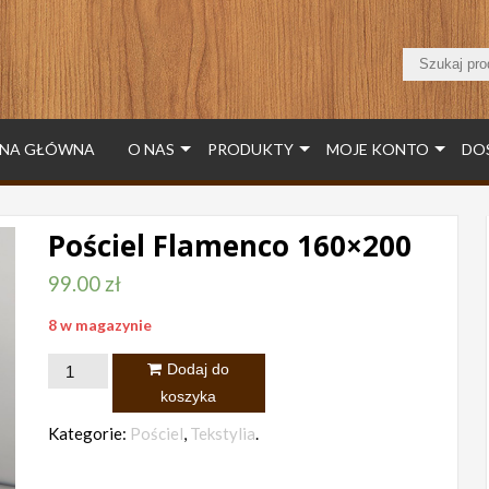
NA GŁÓWNA
O NAS
PRODUKTY
MOJE KONTO
DO
Pościel Flamenco 160×200
99.00
zł
8 w magazynie
ilość
Dodaj do
Pościel
koszyka
Flamenco
Kategorie:
Pościel
,
Tekstylia
.
160x200