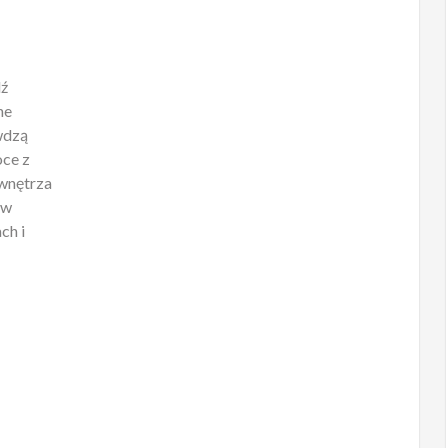
dź
ne
wdzą
oce z
 wnętrza
 w
ch i