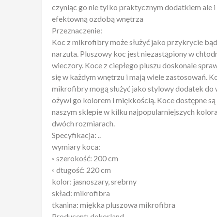
czyniąc go nie tyIko praktycznym dodatkiem ale i
efektowną ozdobą wnętrza
Przeznaczenie:
Koc z mikrofibry może służyć jako przykrycie bą
narzuta. Pluszowy koc jest niezastąpiony w chtod
wieczory. Koce z ciepłego pluszu doskonale spra
się w każdym wnętrzu i mają wiele zastosowań. K
mikrofibry mogą służyć jako stylowy dodatek do
ożywi go kolorem i miękkością. Koce dostępne są
naszym sklepie w kilku najpopularniejszych kolora
dwóch rozmiarach.
Specyfikacja: ..
wymiary koca:
◦ szerokość: 200 cm
◦ dtugość: 220 cm
kolor: jasnoszary, srebrny
skład: mikrofibra
tkanina: miękka pluszowa mikrofibra
Producent: dekorland