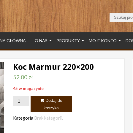
NA GŁÓWNA
O NAS
PRODUKTY
MOJE KONTO
DO
Koc Marmur 220×200
52.00
zł
45 w magazynie
ilość
Dodaj do
Koc
koszyka
Marmur
Kategoria
Brak kategorii
.
220x200