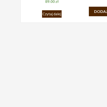
89.00
zł
DODAJ
Czytaj dalej