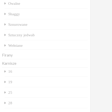
Owalne
Shaggy
Sznurowane
Sztuczny jedwab
Wełniane
Firany
Karnisze
16
19
25
28