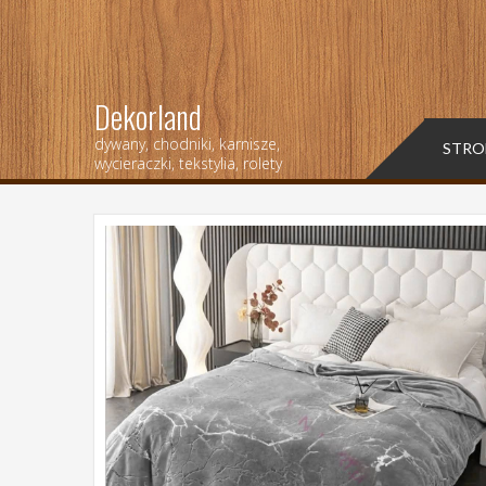
Dekorland
dywany, chodniki, karnisze,
STRO
wycieraczki, tekstylia, rolety