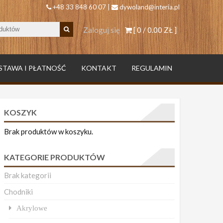
+48 33 848 60 07 |
dywoland@interia.pl
Zaloguj się
[ 0 /
0.00 ZŁ
]
STAWA I PŁATNOŚĆ
KONTAKT
REGULAMIN
KOSZYK
Brak produktów w koszyku.
KATEGORIE PRODUKTÓW
Brak kategorii
Chodniki
Akrylowe