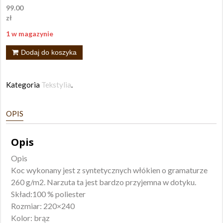
99.00
zł
1 w magazynie
ilość
Dodaj do koszyka
Koc
Szetland
Kategoria
Tekstylia
.
220x240
brązowy
OPIS
Opis
Opis
Koc wykonany jest z syntetycznych włókien o gramaturze
260 g/m2. Narzuta ta jest bardzo przyjemna w dotyku.
Skład:100 % poliester
Rozmiar: 220×240
Kolor: brąz