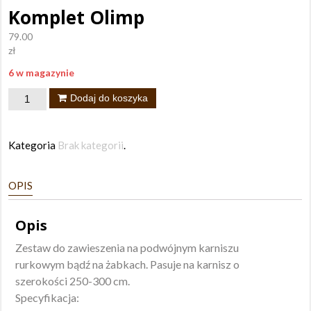
Komplet Olimp
79.00
zł
6 w magazynie
ilość
Dodaj do koszyka
Komplet
Olimp
Kategoria
Brak kategorii
.
OPIS
Opis
Zestaw do zawieszenia na podwójnym karniszu
rurkowym bądź na żabkach. Pasuje na karnisz o
szerokości 250-300 cm.
Specyfikacja: