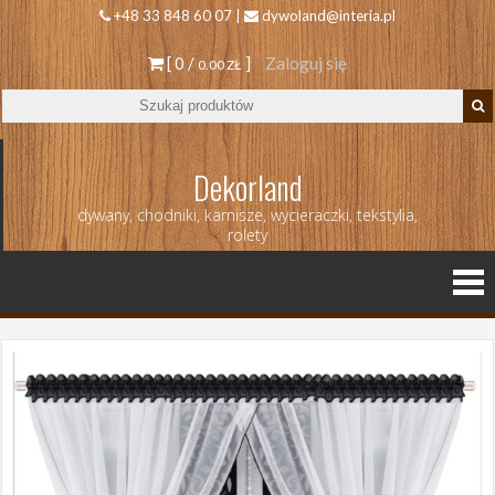
+48 33 848 60 07 |
dywoland@interia.pl
[ 0 /
]
Zaloguj się
0.00 ZŁ
Dekorland
dywany, chodniki, karnisze, wycieraczki, tekstylia,
rolety