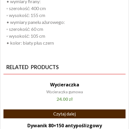
• wymiary firany:
◦ szerokość: 400 cm
◦ wysokość: 155 cm
• wymiary panelu ażurowego:
◦ szerokość: 60 cm
◦ wysokość: 105 cm
• kolor: biaty plus czern
RELATED PRODUCTS
Wycieraczka
Wycieraczka gumowa
24.00
zł
Czytaj dalej
Dywanik 80×150 antypoślizgowy