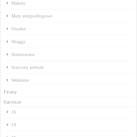
Makaty
Maty antypoślizgowe
Owalne
Shaggy
Sznurowane
Sztuczny jedwab
Wełniane
Firany
Karnisze
16
19