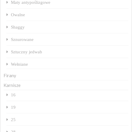
Maty antypoślizgowe
Owalne
Shaggy
Sznurowane
Sztuczny jedwab
Wełniane
Firany
Karnisze
16
19
25
28