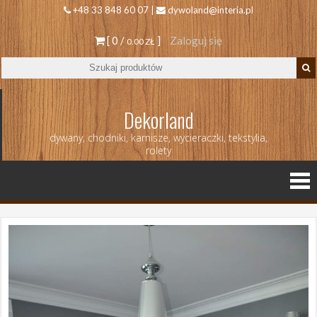
+48 33 848 60 07 |
dywoland@interia.pl
[ 0 /
]
Zaloguj się
0.00 ZŁ
Dekorland
dywany, chodniki, karnisze, wycieraczki, tekstylia,
rolety