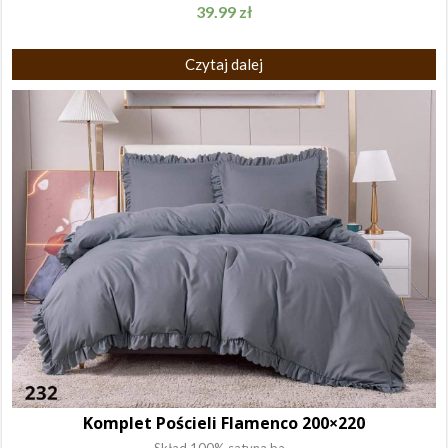
39.99
zł
Czytaj dalej
Komplet Pościeli Flamenco 200×220
Skład 100% satyna ba...