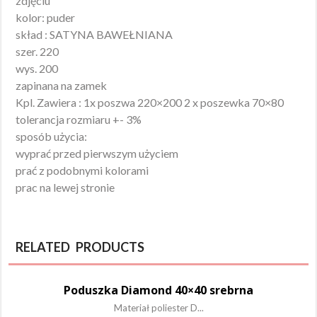
zdjęciu
kolor: puder
skład : SATYNA BAWEŁNIANA
szer. 220
wys. 200
zapinana na zamek
Kpl. Zawiera : 1x poszwa 220×200 2 x poszewka 70×80
tolerancja rozmiaru +- 3%
sposób użycia:
wyprać przed pierwszym użyciem
prać z podobnymi kolorami
prac na lewej stronie
RELATED PRODUCTS
Poduszka Diamond 40×40 srebrna
Materiał poliester D...