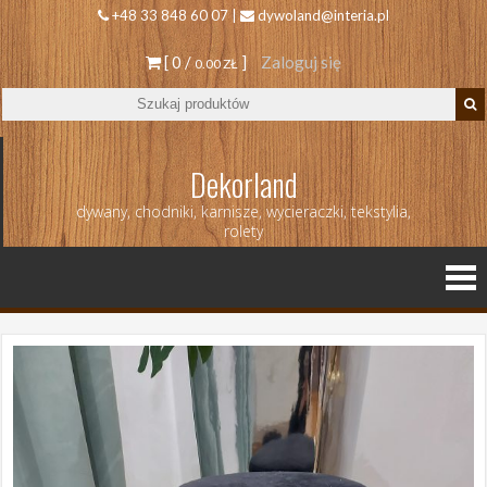
+48 33 848 60 07 |
dywoland@interia.pl
[ 0 /
]
Zaloguj się
0.00 ZŁ
Dekorland
dywany, chodniki, karnisze, wycieraczki, tekstylia,
rolety