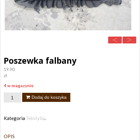
Poszewka falbany
19.90
zł
4 w magazynie
ilość
Dodaj do koszyka
Poszewka
falbany
Kategoria
Tekstylia
.
OPIS