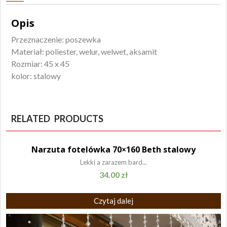
Opis
Przeznaczenie: poszewka
Materiał: poliester, welur, welwet, aksamit
Rozmiar: 45 x 45
kolor: stalowy
RELATED PRODUCTS
Narzuta fotelówka 70×160 Beth stalowy
Lekki a zarazem bard...
34.00
zł
Czytaj dalej