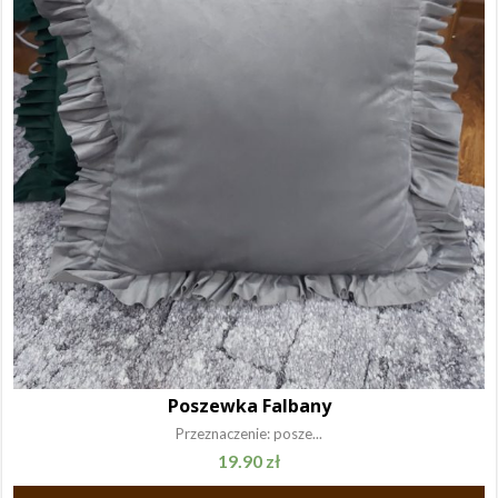
Poszewka Falbany
Przeznaczenie: posze...
19.90
zł