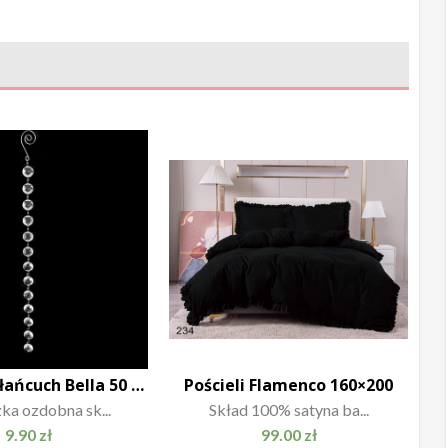
Zawieszka łańcuch Bella 50 cm
Pościeli Flamenco 160×200
ka ozdobna sk...
Skład 100% satyna ba...
9.90
zł
99.00
zł