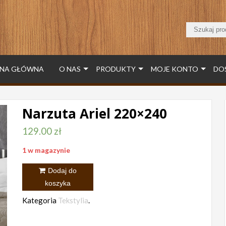
NA GŁÓWNA
O NAS
PRODUKTY
MOJE KONTO
DO
Narzuta Ariel 220×240
129.00
zł
1 w magazynie
ilość
Dodaj do
Narzuta
koszyka
Ariel
Kategoria
Tekstylia
.
220x240