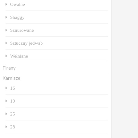
Owalne
Shaggy
Sznurowane
Sztuczny jedwab
Wełniane
Firany
Karnisze
16
19
25
28