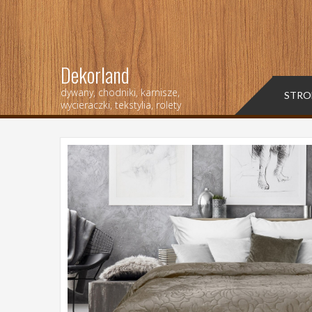
Dekorland
dywany, chodniki, karnisze,
STRO
wycieraczki, tekstylia, rolety