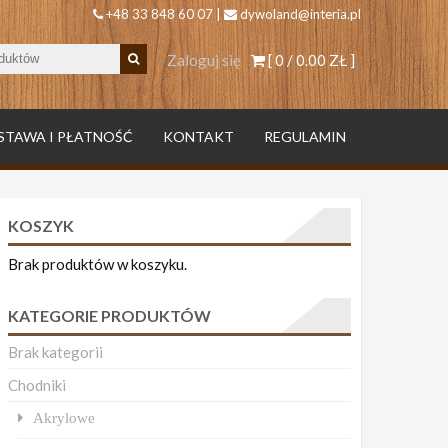
+48 33 848 60 07 |
dywoland@interia.pl
Zaloguj się
[ 0 /
0.00 ZŁ
]
STAWA I PŁATNOŚĆ
KONTAKT
REGULAMIN
KOSZYK
Brak produktów w koszyku.
KATEGORIE PRODUKTÓW
Brak kategorii
Chodniki
Akrylowe