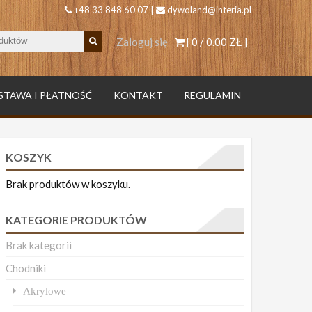
+48 33 848 60 07 |
dywoland@interia.pl
Zaloguj się
[ 0 /
0.00 ZŁ
]
STAWA I PŁATNOŚĆ
KONTAKT
REGULAMIN
KOSZYK
Brak produktów w koszyku.
KATEGORIE PRODUKTÓW
Brak kategorii
Chodniki
Akrylowe