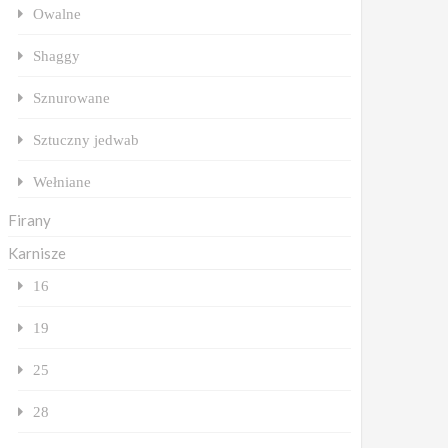
Owalne
Shaggy
Sznurowane
Sztuczny jedwab
Wełniane
Firany
Karnisze
16
19
25
28