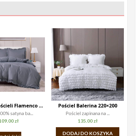
Komplet Pościeli Flamenco 200×220
Pościel Balerina 220×200
00% satyna ba...
Pościel zapinana na ...
109.00
zł
135.00
zł
DODAJ DO KOSZYKA