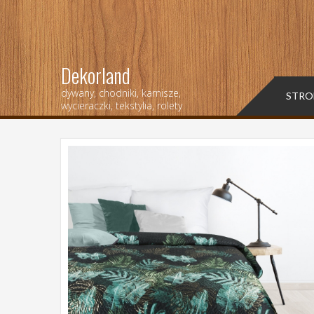
Dekorland
dywany, chodniki, karnisze,
STRO
wycieraczki, tekstylia, rolety