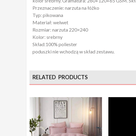
kolor srebrny. Gramatura: 260+120+65 GSM. Skła
Przeznaczenie: narzuta na łóżko
Typ: pikowana
Materiał: welwet
Rozmiar: narzuta 220×240
Kolor: srebrny
Skład:100% poliester
poduszki nie wchodzą w skład zestawu.
RELATED PRODUCTS