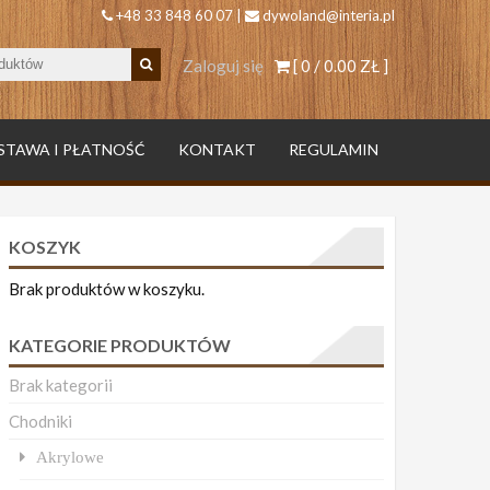
+48 33 848 60 07 |
dywoland@interia.pl
Zaloguj się
[ 0 /
0.00 ZŁ
]
STAWA I PŁATNOŚĆ
KONTAKT
REGULAMIN
KOSZYK
Brak produktów w koszyku.
KATEGORIE PRODUKTÓW
Brak kategorii
Chodniki
Akrylowe