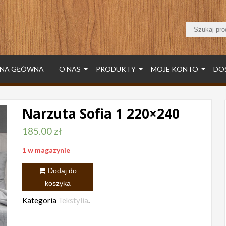
NA GŁÓWNA
O NAS
PRODUKTY
MOJE KONTO
DO
Narzuta Sofia 1 220×240
185.00
zł
1 w magazynie
ilość
Dodaj do
Narzuta
koszyka
Sofia
Kategoria
Tekstylia
.
1
220x240