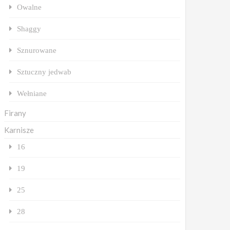
Owalne
Shaggy
Sznurowane
Sztuczny jedwab
Wełniane
Firany
Karnisze
16
19
25
28