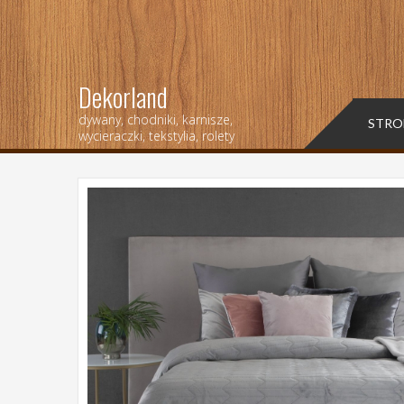
Dekorland
dywany, chodniki, karnisze,
STRO
wycieraczki, tekstylia, rolety