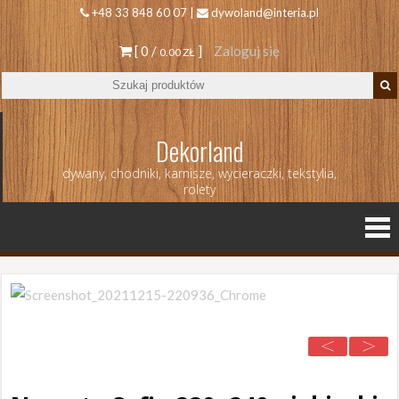
+48 33 848 60 07 |
dywoland@interia.pl
[ 0 /
]
Zaloguj się
0.00 ZŁ
Dekorland
dywany, chodniki, karnisze, wycieraczki, tekstylia,
rolety