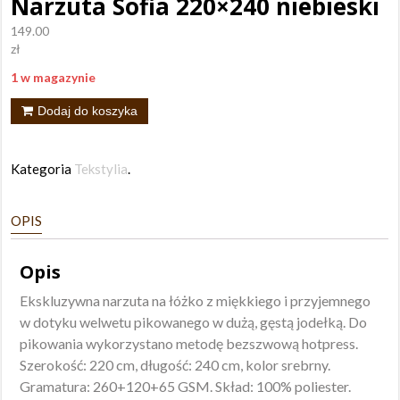
Narzuta Sofia 220×240 niebieski
149.00
zł
1 w magazynie
ilość
Dodaj do koszyka
Narzuta
Sofia
Kategoria
Tekstylia
.
220x240
niebieski
OPIS
Opis
Ekskluzywna narzuta na łóżko z miękkiego i przyjemnego
w dotyku welwetu pikowanego w dużą, gęstą jodełką. Do
pikowania wykorzystano metodę bezszwową hotpress.
Szerokość: 220 cm, długość: 240 cm, kolor srebrny.
Gramatura: 260+120+65 GSM. Skład: 100% poliester.