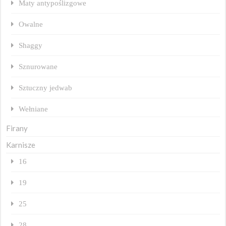
Maty antypoślizgowe
Owalne
Shaggy
Sznurowane
Sztuczny jedwab
Wełniane
Firany
Karnisze
16
19
25
28