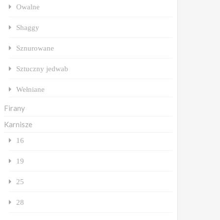
Owalne
Shaggy
Sznurowane
Sztuczny jedwab
Wełniane
Firany
Karnisze
16
19
25
28