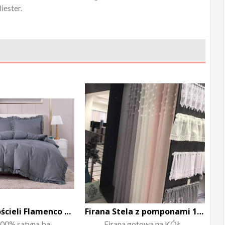
iester.
Komplet Pościeli Flamenco 200×220
Firana Stela z pomponami 140×250 różowa
00% satyna ba...
Firana gotowa na KÓŁ...