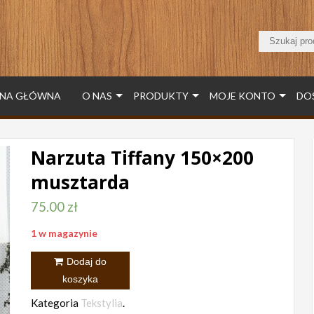
NA GŁÓWNA
O NAS
PRODUKTY
MOJE KONTO
DO
Narzuta Tiffany 150×200
musztarda
75.00
zł
1 w magazynie
ilość
Dodaj do
Narzuta
koszyka
Tiffany
Kategoria
Tekstylia
.