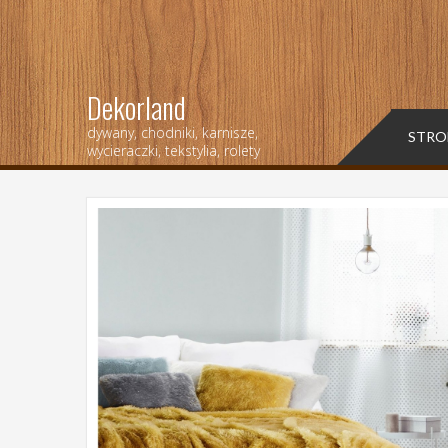
Dekorland
dywany, chodniki, karnisze,
STRO
wycieraczki, tekstylia, rolety