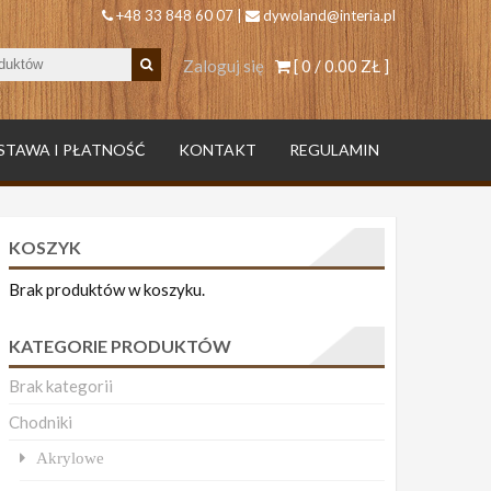
+48 33 848 60 07 |
dywoland@interia.pl
Zaloguj się
[ 0 /
0.00 ZŁ
]
STAWA I PŁATNOŚĆ
KONTAKT
REGULAMIN
KOSZYK
Brak produktów w koszyku.
KATEGORIE PRODUKTÓW
Brak kategorii
Chodniki
Akrylowe