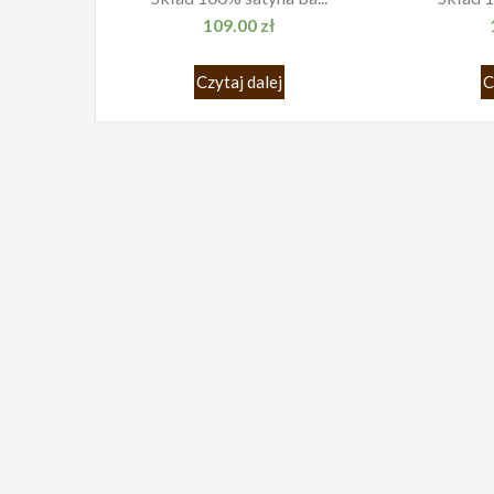
109.00
zł
Czytaj dalej
C