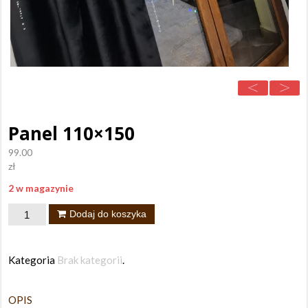
Panel 110×150
99.00
zł
2 w magazynie
ilość
Dodaj do koszyka
Panel
110x150
Kategoria
Brak kategorii
.
OPIS