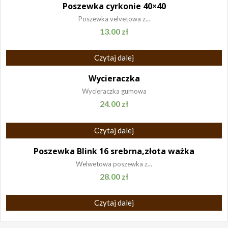
Poszewka cyrkonie 40×40
Poszewka velvetowa z...
13.00
zł
Czytaj dalej
Wycieraczka
Wycieraczka gumowa
24.00
zł
Czytaj dalej
Poszewka Blink 16 srebrna,złota ważka
Welwetowa poszewka z...
28.00
zł
Czytaj dalej