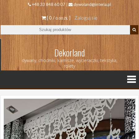
+48 33 848 60 07 |
dywoland@interia.pl
[ 0 /
]
Zaloguj się
0.00 ZŁ
Dekorland
dywany, chodniki, karnisze, wycieraczki, tekstylia,
rolety