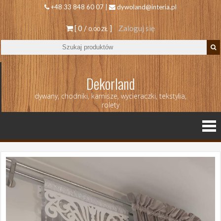
+48 33 848 60 07 |
dywoland@interia.pl
[ 0 /
]
Zaloguj się
0.00 ZŁ
Dekorland
dywany, chodniki, karnisze, wycieraczki, tekstylia,
rolety