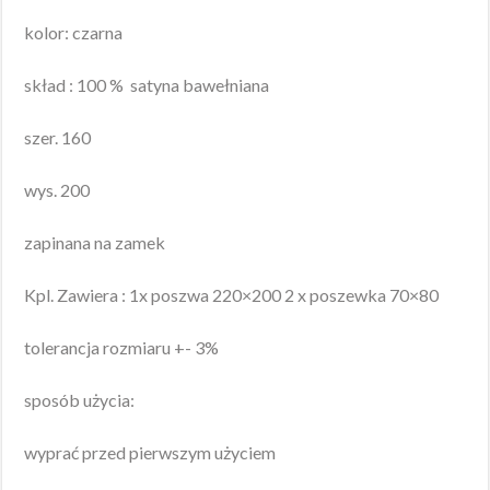
kolor: czarna
skład : 100 % satyna bawełniana
szer. 160
wys. 200
zapinana na zamek
Kpl. Zawiera : 1x poszwa 220×200 2 x poszewka 70×80
tolerancja rozmiaru +- 3%
sposób użycia:
wyprać przed pierwszym użyciem