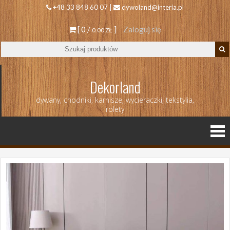
+48 33 848 60 07 |
dywoland@interia.pl
[ 0 /
]
Zaloguj się
0.00 ZŁ
Dekorland
dywany, chodniki, karnisze, wycieraczki, tekstylia,
rolety