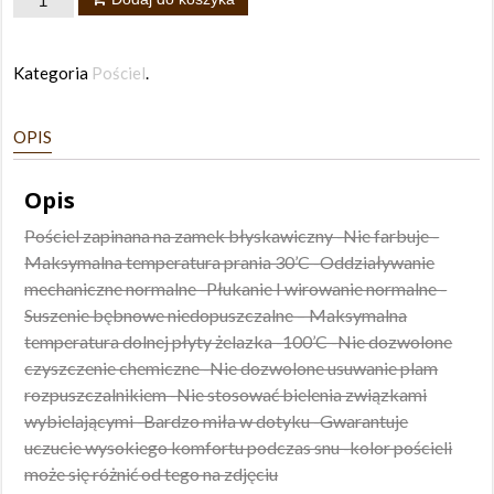
Pościeli
Balerina
Kategoria
Pościel
.
160x200
OPIS
Opis
Pościel zapinana na zamek błyskawiczny -Nie farbuje -
Maksymalna temperatura prania 30’C -Oddziaływanie
mechaniczne normalne -Płukanie I wirowanie normalne -
Suszenie bębnowe niedopuszczalne – Maksymalna
temperatura dolnej płyty żelazka -100’C -Nie dozwolone
czyszczenie chemiczne -Nie dozwolone usuwanie plam
rozpuszczalnikiem -Nie stosować bielenia związkami
wybielającymi -Bardzo miła w dotyku -Gwarantuje
uczucie wysokiego komfortu podczas snu -kolor pościeli
może się różnić od tego na zdjęciu