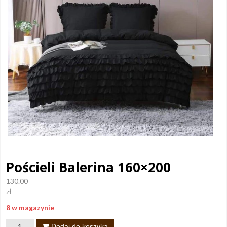
Pościeli Balerina 160×200
130.00
zł
8 w magazynie
ilość
Dodaj do koszyka