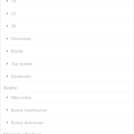
19
25
28
Drewniane
Profile
Top system
Zazdrostki
Rolety
Mini rolety
Rolety bambusowe
Rolety dościenne
Stopnice schodowe