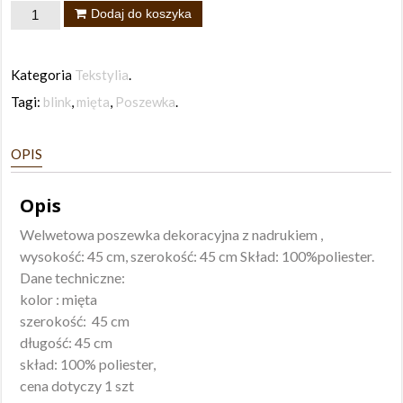
ilość
Dodaj do koszyka
Poszewka
Blink
Kategoria
Tekstylia
.
mięta
Tagi:
blink
,
mięta
,
Poszewka
.
45x45
OPIS
Opis
Welwetowa poszewka dekoracyjna z nadrukiem ,
wysokość: 45 cm, szerokość: 45 cm Skład: 100%poliester.
Dane techniczne:
kolor : mięta
szerokość: 45 cm
długość: 45 cm
skład: 100% poliester,
cena dotyczy 1 szt