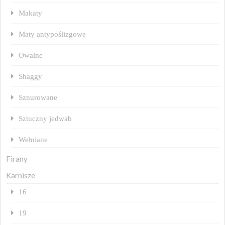
Makaty
Maty antypoślizgowe
Owalne
Shaggy
Sznurowane
Sztuczny jedwab
Wełniane
Firany
Karnisze
16
19