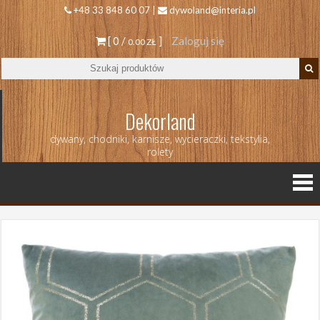
+48 33 848 60 07 |
dywoland@interia.pl
[ 0 /
]
Zaloguj się
0.00 ZŁ
Dekorland
dywany, chodniki, karnisze, wycieraczki, tekstylia,
rolety