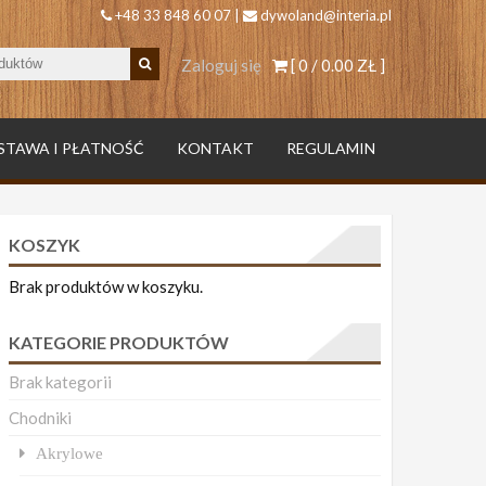
+48 33 848 60 07 |
dywoland@interia.pl
Zaloguj się
[ 0 /
0.00 ZŁ
]
STAWA I PŁATNOŚĆ
KONTAKT
REGULAMIN
KOSZYK
Brak produktów w koszyku.
KATEGORIE PRODUKTÓW
Brak kategorii
Chodniki
Akrylowe