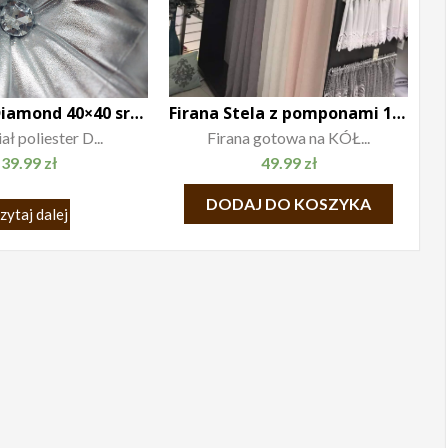
Poduszka Diamond 40×40 srebrna
Firana Stela z pomponami 140×250 różowa
ł poliester D...
Firana gotowa na KÓŁ...
39.99
zł
49.99
zł
DODAJ DO KOSZYKA
zytaj dalej