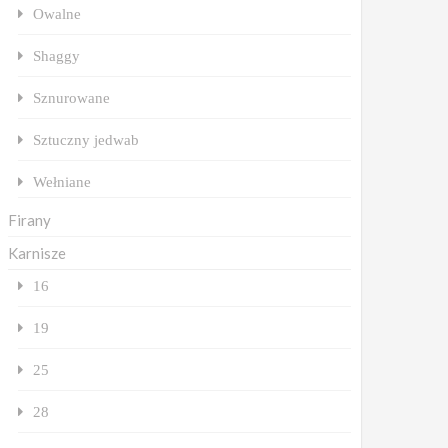
Owalne
Shaggy
Sznurowane
Sztuczny jedwab
Wełniane
Firany
Karnisze
16
19
25
28