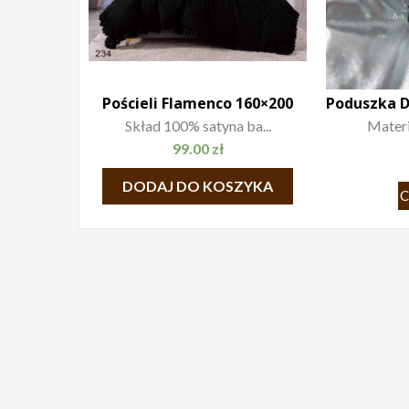
Pościeli Flamenco 160×200
Skład 100% satyna ba...
Materia
99.00
zł
DODAJ DO KOSZYKA
C