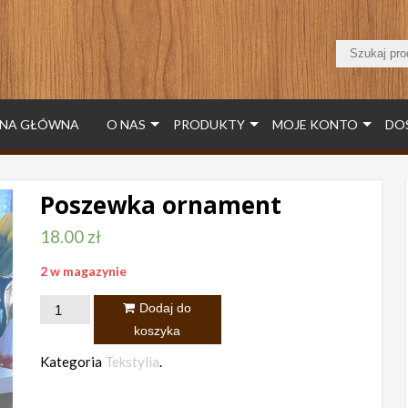
NA GŁÓWNA
O NAS
PRODUKTY
MOJE KONTO
DO
Poszewka ornament
18.00
zł
2 w magazynie
ilość
Dodaj do
Poszewka
koszyka
ornament
Kategoria
Tekstylia
.