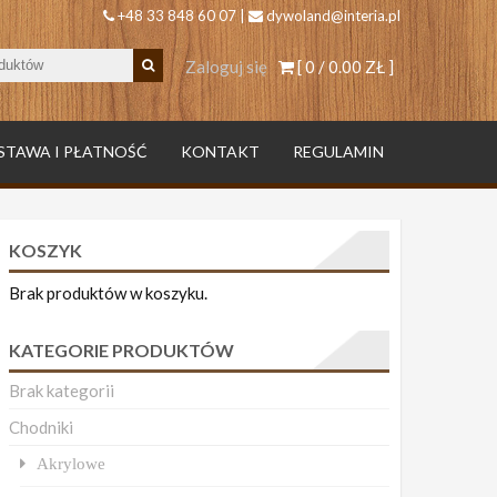
+48 33 848 60 07 |
dywoland@interia.pl
Zaloguj się
[ 0 /
0.00 ZŁ
]
STAWA I PŁATNOŚĆ
KONTAKT
REGULAMIN
KOSZYK
Brak produktów w koszyku.
KATEGORIE PRODUKTÓW
Brak kategorii
Chodniki
Akrylowe