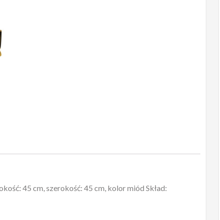
z
cyrkoniami
45x45
Glam
ść: 45 cm, szerokość: 45 cm, kolor miód Skład: