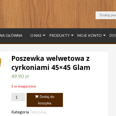
NA GŁÓWNA
O NAS
PRODUKTY
MOJE KONTO
DO
Poszewka welwetowa z
cyrkoniami 45×45 Glam
49.90
zł
5 w magazynie
ilość
Dodaj do
Poszewka
koszyka
welwetowa
Kategoria
Tekstylia
.