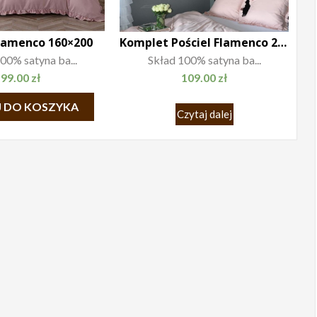
Flamenco 160×200
Komplet Pościel Flamenco 200×220
00% satyna ba...
Skład 100% satyna ba...
99.00
zł
109.00
zł
 DO KOSZYKA
Czytaj dalej