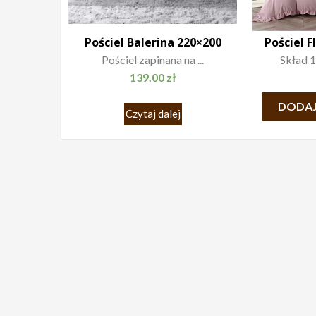
Pościel Balerina 220×200
Pościel 
Pościel zapinana na ...
Skład 1
139.00
zł
DODAJ
Czytaj dalej