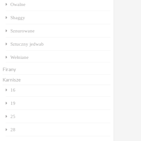
Owalne
Shaggy
Sznurowane
Sztuczny jedwab
Wełniane
Firany
Karnisze
16
19
25
28