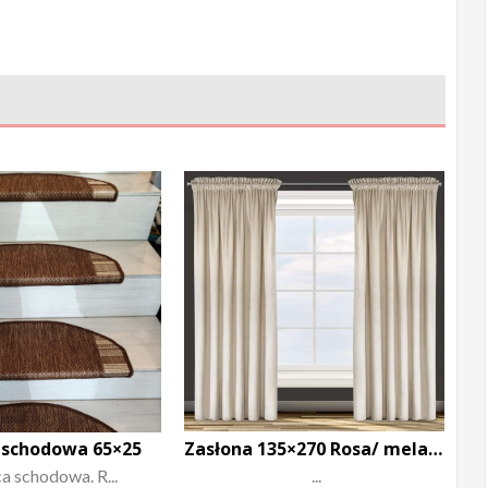
 schodowa 65×25
Zasłona 135×270 Rosa/ melanie
a schodowa. R...
...