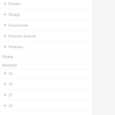
Owalne
Shaggy
Sznurowane
Sztuczny jedwab
Wełniane
Firany
Karnisze
16
19
25
28