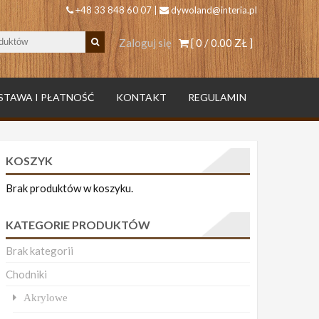
+48 33 848 60 07 |
dywoland@interia.pl
Zaloguj się
[ 0 /
0.00 ZŁ
]
STAWA I PŁATNOŚĆ
KONTAKT
REGULAMIN
KOSZYK
Brak produktów w koszyku.
KATEGORIE PRODUKTÓW
Brak kategorii
Chodniki
Akrylowe