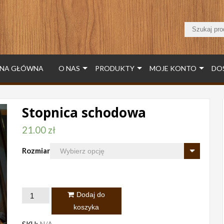
NA GŁÓWNA
O NAS
PRODUKTY
MOJE KONTO
DO
Stopnica schodowa
21.00
zł
Rozmiar
ilość
Dodaj do
Stopnica
koszyka
schodowa