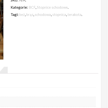
SKU:
N/A
.
Kategorie:
BCF
,
Stopnice schodowe
.
Tagi:
beż
,
brąz
,
schodowa
,
stopnica
,
terakota
.