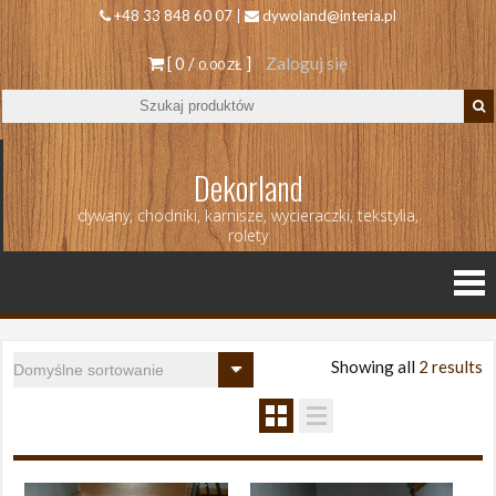
+48 33 848 60 07 |
dywoland@interia.pl
[ 0 /
]
Zaloguj się
0.00 ZŁ
Dekorland
dywany, chodniki, karnisze, wycieraczki, tekstylia,
rolety
Showing all
2 results