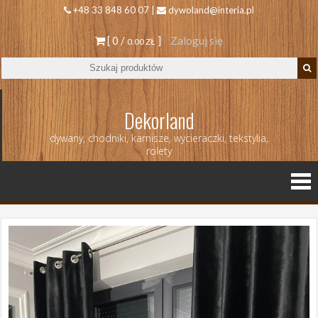
+48 33 848 60 07 |
dywoland@interia.pl
[ 0 /
]
Zaloguj się
0.00 ZŁ
Dekorland
dywany, chodniki, karnisze, wycieraczki, tekstylia,
rolety