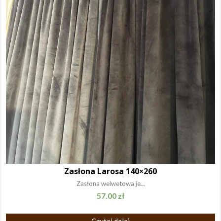
Zasłona Larosa 140×260
Zasłona welwetowa je...
57.00
zł