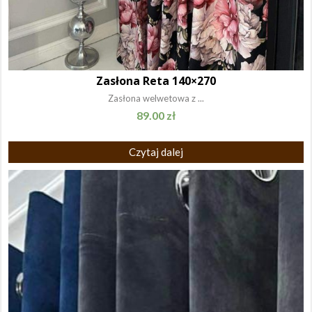
Zasłona Reta 140×270
Zasłona welwetowa z ...
89.00
zł
Czytaj dalej