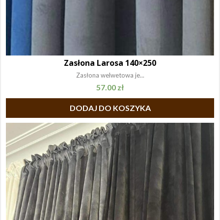
Zasłona Larosa 140×250
Zasłona welwetowa je...
57.00
zł
DODAJ DO KOSZYKA