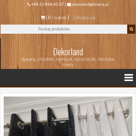
+48 33 848 60 07 |
dywoland@interia.pl
[ 0 /
]
Zaloguj się
0.00 ZŁ
Dekorland
dywany, chodniki, karnisze, wycieraczki, tekstylia,
rolety