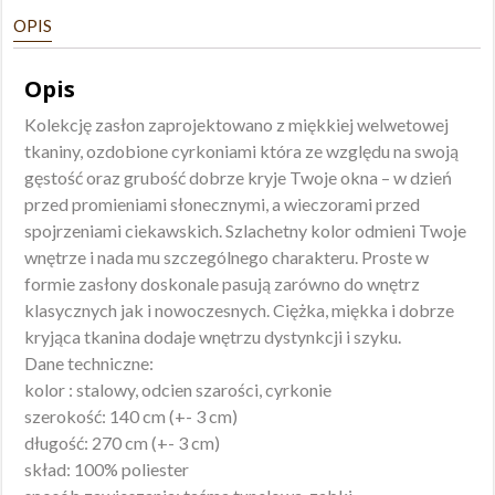
140x270
OPIS
taśma
Opis
Kolekcję zasłon zaprojektowano z miękkiej welwetowej
tkaniny, ozdobione cyrkoniami która ze względu na swoją
gęstość oraz grubość dobrze kryje Twoje okna – w dzień
przed promieniami słonecznymi, a wieczorami przed
spojrzeniami ciekawskich. Szlachetny kolor odmieni Twoje
wnętrze i nada mu szczególnego charakteru. Proste w
formie zasłony doskonale pasują zarówno do wnętrz
klasycznych jak i nowoczesnych. Ciężka, miękka i dobrze
kryjąca tkanina dodaje wnętrzu dystynkcji i szyku.
Dane techniczne:
kolor : stalowy, odcien szarości, cyrkonie
szerokość: 140 cm (+- 3 cm)
długość: 270 cm (+- 3 cm)
skład: 100% poliester