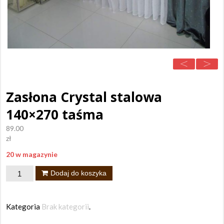
Zasłona Crystal stalowa
140×270 taśma
89.00
zł
20 w magazynie
ilość
Dodaj do koszyka
Zasłona
Crystal
Kategoria
Brak kategorii
.
stalowa