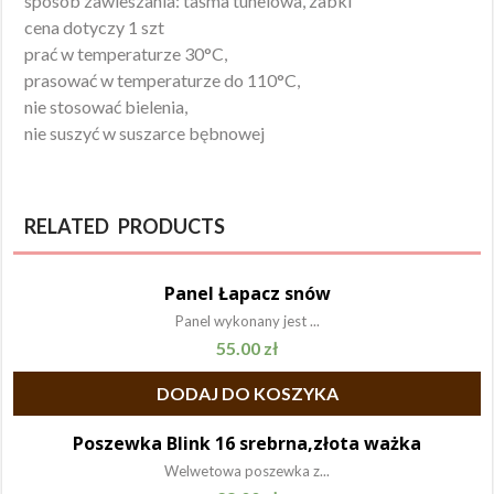
sposób zawieszania: taśma tunelowa, zabki
cena dotyczy 1 szt
prać w temperaturze 30°C,
prasować w temperaturze do 110°C,
nie stosować bielenia,
nie suszyć w suszarce bębnowej
RELATED PRODUCTS
Panel Łapacz snów
Panel wykonany jest ...
55.00
zł
DODAJ DO KOSZYKA
Poszewka Blink 16 srebrna,złota ważka
Welwetowa poszewka z...