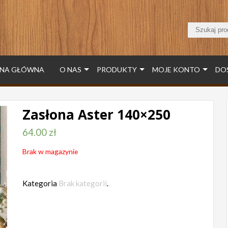
NA GŁÓWNA
O NAS
PRODUKTY
MOJE KONTO
DO
Zasłona Aster 140×250
64.00
zł
Brak w magazynie
Kategoria
Brak kategorii
.