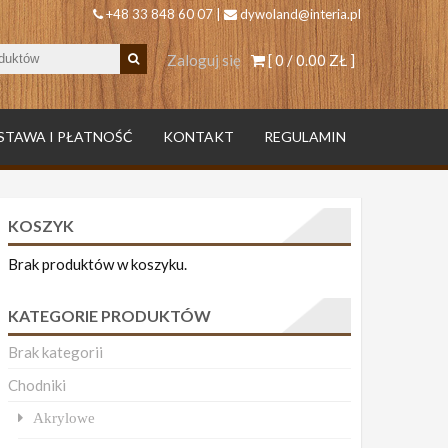
+48 33 848 60 07 |
dywoland@interia.pl
Zaloguj się
[ 0 /
0.00 ZŁ
]
STAWA I PŁATNOŚĆ
KONTAKT
REGULAMIN
KOSZYK
Brak produktów w koszyku.
KATEGORIE PRODUKTÓW
Brak kategorii
Chodniki
Akrylowe