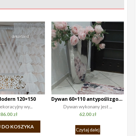
Modern 120×150
Dywan 60×110 antypoślizgowy
ekoracyjny wy...
Dywan wykonany jest ...
86.00
zł
62.00
zł
 DO KOSZYKA
Czytaj dalej