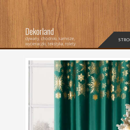
Dekorland
dywany, chodniki, karnisze,
STRO
wycieraczki, tekstylia, rolety