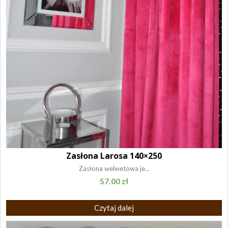
Zasłona Larosa 140×250
Zasłona welwetowa je...
57.00
zł
Czytaj dalej