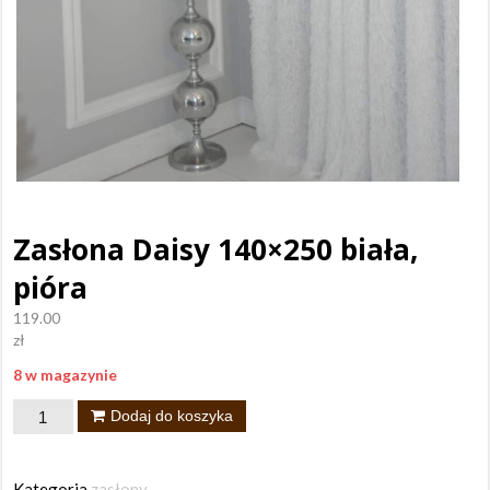
Zasłona Daisy 140×250 biała,
pióra
119.00
zł
8 w magazynie
ilość
Dodaj do koszyka
Zasłona
Daisy
Kategoria
zasłony
.