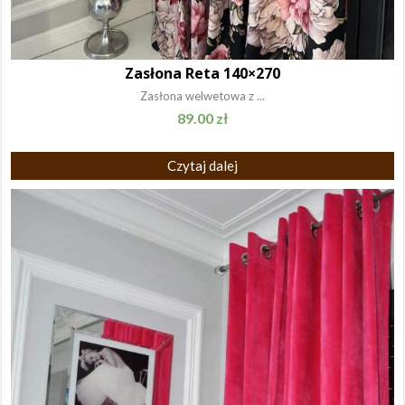
Zasłona Reta 140×270
Zasłona welwetowa z ...
89.00
zł
Czytaj dalej