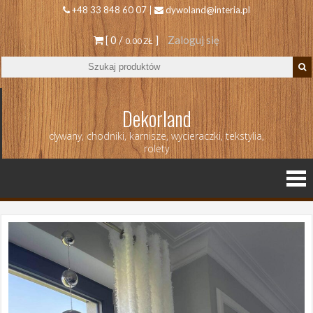
+48 33 848 60 07 |
dywoland@interia.pl
[ 0 /
]
Zaloguj się
0.00 ZŁ
Dekorland
dywany, chodniki, karnisze, wycieraczki, tekstylia,
rolety