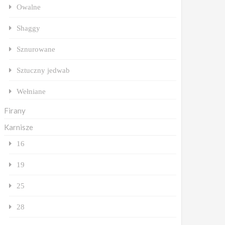
Owalne
Shaggy
Sznurowane
Sztuczny jedwab
Wełniane
Firany
Karnisze
16
19
25
28