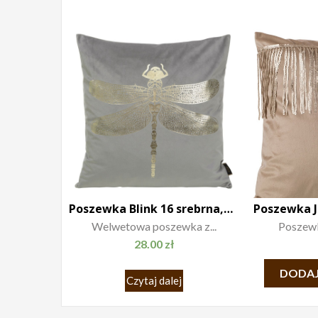
Poszewka Blink 16 srebrna,złota ważka
Welwetowa poszewka z...
Poszewk
28.00
zł
DODAJ
Czytaj dalej