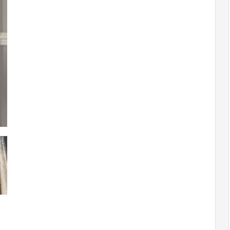
140x250
przelotka