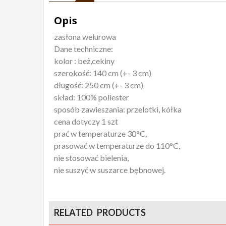
Opis
zasłona welurowa
Dane techniczne:
kolor : beż,cekiny
szerokość: 140 cm (+- 3 cm)
długość: 250 cm (+- 3 cm)
skład: 100% poliester
sposób zawieszania: przelotki, kółka
cena dotyczy 1 szt
prać w temperaturze 30°C,
prasować w temperaturze do 110°C,
nie stosować bielenia,
nie suszyć w suszarce bębnowej.
RELATED PRODUCTS