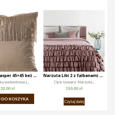
Poszewka Jasper 45×45 beż szampan
Narzuta Libi 2 z falbanami brudny róż
a welwetowa j...
Opis towaru: Narzuta...
32.00
zł
150.00
zł
 DO KOSZYKA
Czytaj dalej