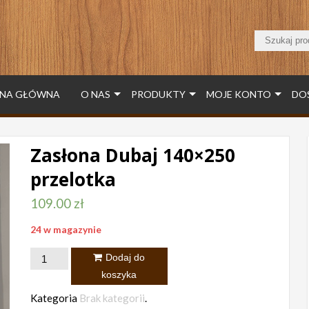
NA GŁÓWNA
O NAS
PRODUKTY
MOJE KONTO
DO
Zasłona Dubaj 140×250
przelotka
109.00
zł
24 w magazynie
ilość
Dodaj do
Zasłona
koszyka
Dubaj
Kategoria
Brak kategorii
.