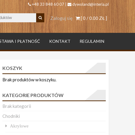
+48 33 848 60 07 |
dywoland@interia.pl
Zaloguj się
[ 0 /
0.00 ZŁ
]
STAWA I PŁATNOŚĆ
KONTAKT
REGULAMIN
KOSZYK
Brak produktów w koszyku.
KATEGORIE PRODUKTÓW
Brak kategorii
Chodniki
Akrylowe