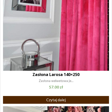
Zasłona Larosa 140×250
Zasłona welwetowa je...
57.00
zł
Czytaj dalej