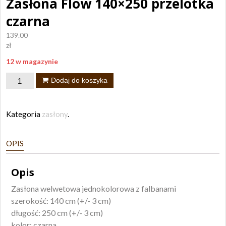
Zasłona Flow 140×250 przelotka
czarna
139.00
zł
12 w magazynie
ilość
Dodaj do koszyka
Zasłona
Flow
Kategoria
zasłony
.
140x250
przelotka
OPIS
czarna
Opis
Zasłona welwetowa jednokolorowa z falbanami
szerokość: 140 cm (+/- 3 cm)
długość: 250 cm (+/- 3 cm)
kolor: czarna