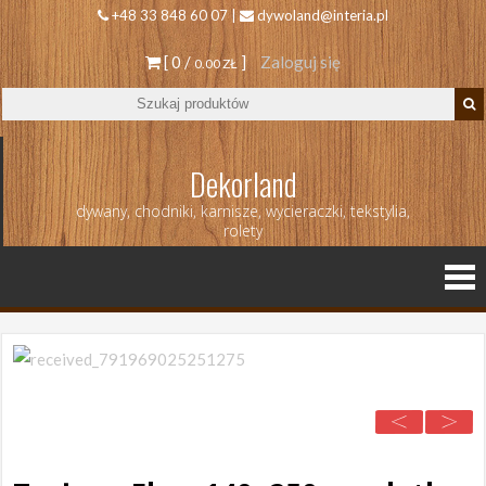
+48 33 848 60 07 |
dywoland@interia.pl
[ 0 /
]
Zaloguj się
0.00 ZŁ
Dekorland
dywany, chodniki, karnisze, wycieraczki, tekstylia,
rolety