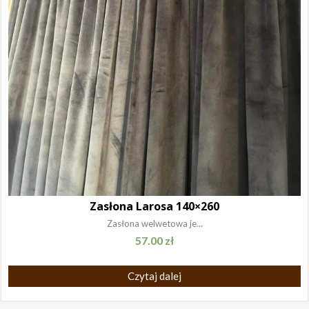
Zasłona Larosa 140×260
Zasłona welwetowa je...
57.00
zł
Czytaj dalej