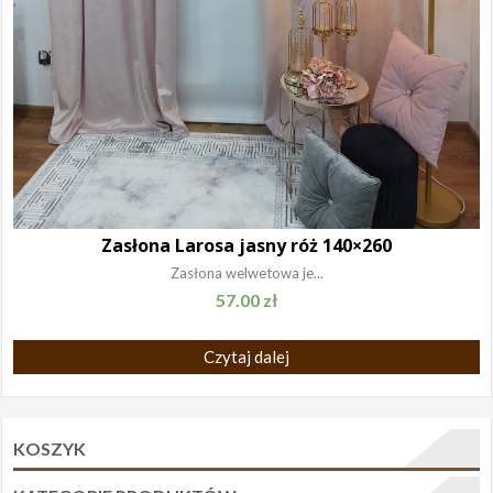
Zasłona Larosa jasny róż 140×260
Zasłona welwetowa je...
57.00
zł
Czytaj dalej
KOSZYK