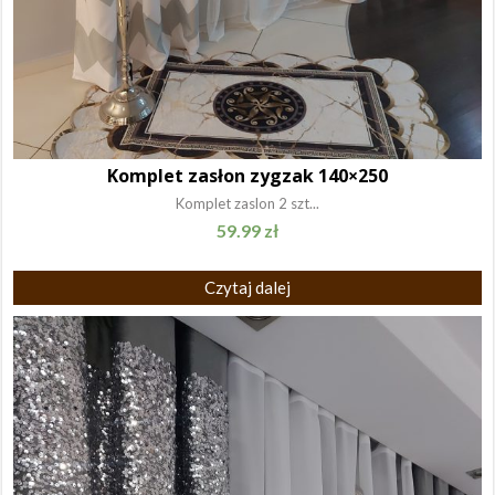
Komplet zasłon zygzak 140×250
Komplet zaslon 2 szt...
59.99
zł
Czytaj dalej