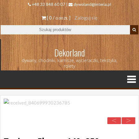
+48 33 848 60 07 |
dywoland@interia.pl
[ 0 /
]
Zaloguj się
0.00 ZŁ
Dekorland
dywany, chodniki, karnisze, wycieraczki, tekstylia,
rolety