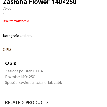
Zasłona Flower 140×250
76.00
zł
Brak w magazynie
Kategoria
zasłony
.
OPIS
Opis
Zasłona polister 100 %
Rozmiar:140×250
Sposób zawieszania:tunel lub żabk
RELATED PRODUCTS