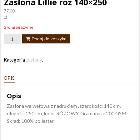
Zasłona Lillie róż 140×250
77.00
zł
2 w magazynie
ilość
Dodaj do koszyka
Zasłona
Lillie
Kategoria
zasłony
.
róż
140x250
OPIS
Opis
Zasłona welwetowa z nadrukiem , szerokość: 140 cm,
długość: 250 cm, kolor RÓŻOWY. Gramatura: 200 GSM.
Skład: 100% poliester.