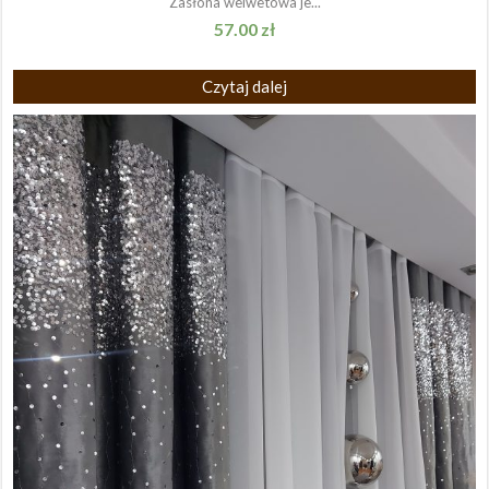
Zasłona welwetowa je...
57.00
zł
Czytaj dalej