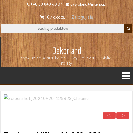
+48 33 848 60 07 |
dywoland@interia.pl
[ 0 /
]
Zaloguj się
0.00 ZŁ
Dekorland
dywany, chodniki, karnisze, wycieraczki, tekstylia,
rolety