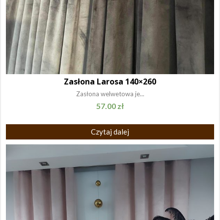
Zasłona Larosa 140×260
Zasłona welwetowa je...
57.00
zł
Czytaj dalej