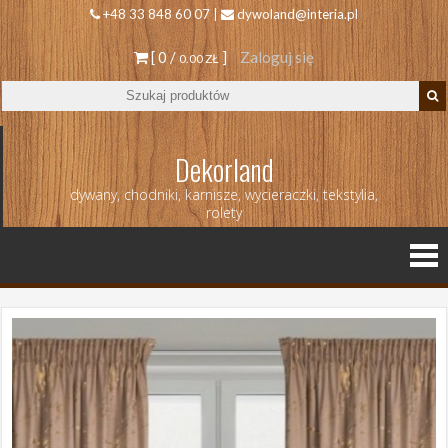
+48 33 848 60 07 |
dywoland@interia.pl
[ 0 /
]
Zaloguj się
0.00 ZŁ
Dekorland
dywany, chodniki, karnisze, wycieraczki, tekstylia,
rolety