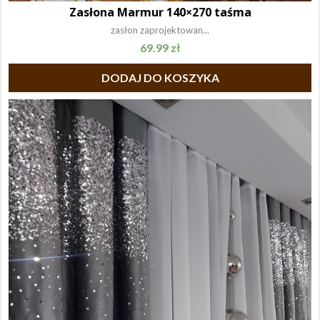
Zasłona Marmur 140×270 taśma
zasłon zaprojektowan...
69.99
zł
DODAJ DO KOSZYKA