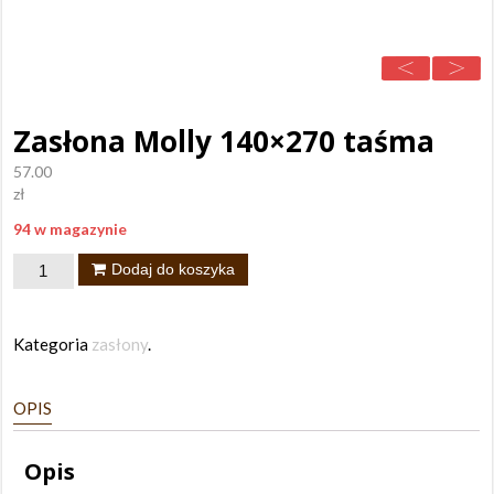
Zasłona Molly 140×270 taśma
57.00
zł
94 w magazynie
ilość
Dodaj do koszyka
Zasłona
Molly
Kategoria
zasłony
.
140x270
taśma
OPIS
Opis