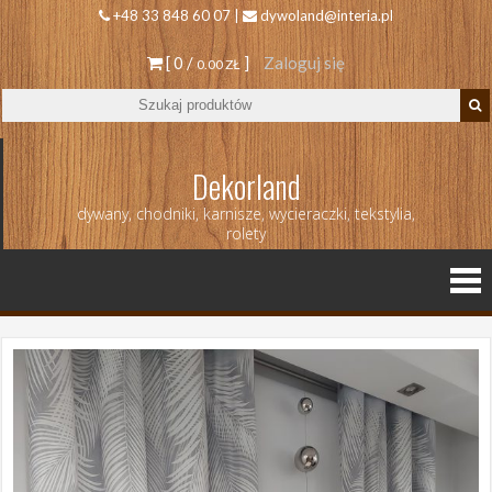
+48 33 848 60 07 |
dywoland@interia.pl
[ 0 /
]
Zaloguj się
0.00 ZŁ
Dekorland
dywany, chodniki, karnisze, wycieraczki, tekstylia,
rolety