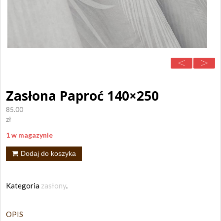
Zasłona Paproć 140×250
85.00
zł
1 w magazynie
ilość
Dodaj do koszyka
Zasłona
Paproć
Kategoria
zasłony
.
140x250
OPIS