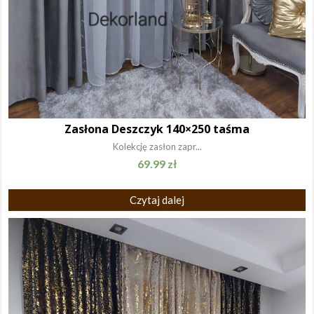
Zasłona Deszczyk 140×250 taśma
Kolekcję zasłon zapr...
69.99
zł
Czytaj dalej