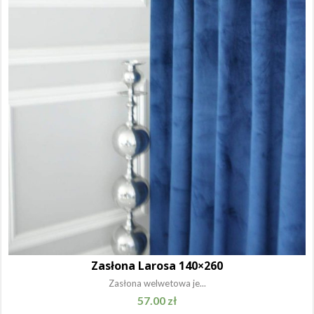
Zasłona Larosa 140×260
Zasłona welwetowa je...
57.00
zł