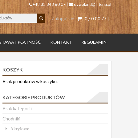
+48 33 848 60 07 |
dywoland@interia.pl
Zaloguj się
[ 0 /
0.00 ZŁ
]
STAWA I PŁATNOŚĆ
KONTAKT
REGULAMIN
KOSZYK
Brak produktów w koszyku.
KATEGORIE PRODUKTÓW
Brak kategorii
Chodniki
Akrylowe