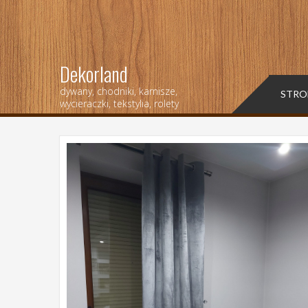
Dekorland
dywany, chodniki, karnisze,
STRO
wycieraczki, tekstylia, rolety