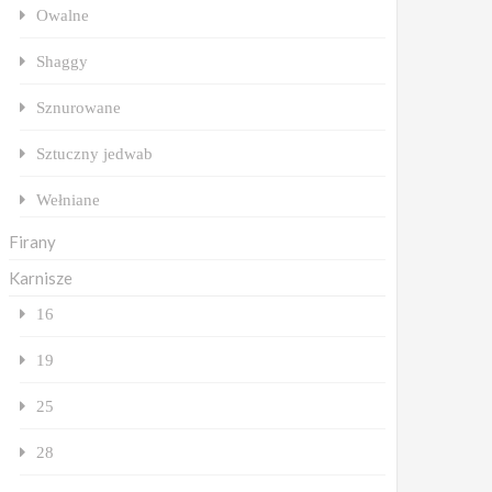
Owalne
Shaggy
Sznurowane
Sztuczny jedwab
Wełniane
Firany
Karnisze
16
19
25
28