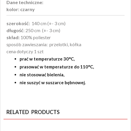
Dane techniczne:
kolor: czarny
szerokość:
140 cm (+- 3 cm)
długość
: 250 cm (+- 3 cm)
skład:
100% poliester
sposób zawieszania: przelotki, kółka
cena dotyczy 1 szt
prać w temperaturze 30°C,
prasować w temperaturze do 110°C,
nie stosować bielenia,
nie suszyć w suszarce bębnowej.
RELATED PRODUCTS