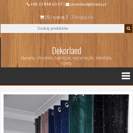
+48 33 848 60 07 |
dywoland@interia.pl
[ 0 /
]
Zaloguj się
0.00 ZŁ
Dekorland
dywany, chodniki, karnisze, wycieraczki, tekstylia,
rolety