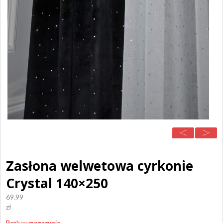
Zasłona welwetowa cyrkonie
Crystal 140×250
69.99
zł
Brak w magazynie