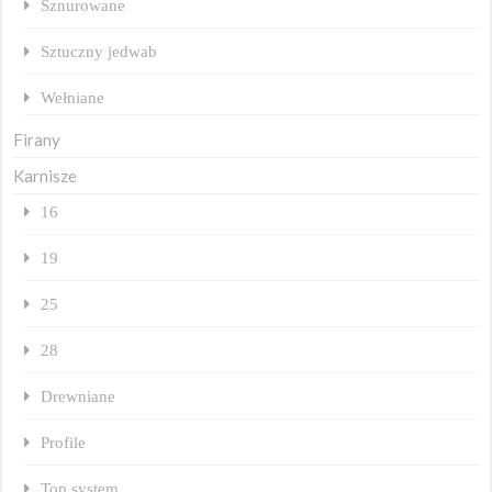
Sznurowane
Sztuczny jedwab
Wełniane
Firany
Karnisze
16
19
25
28
Drewniane
Profile
Top system