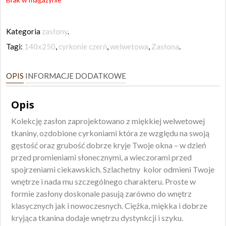
Kategoria
zasłony
.
Tagi:
140x250
,
cyrkonie czerń
,
welwetowa
,
Zasłona
.
OPIS
INFORMACJE DODATKOWE
Opis
Kolekcję zasłon zaprojektowano z miękkiej welwetowej
tkaniny, ozdobione cyrkoniami która ze względu na swoją
gęstość oraz grubość dobrze kryje Twoje okna – w dzień
przed promieniami słonecznymi, a wieczorami przed
spojrzeniami ciekawskich. Szlachetny kolor odmieni Twoje
wnętrze i nada mu szczególnego charakteru. Proste w
formie zasłony doskonale pasują zarówno do wnętrz
klasycznych jak i nowoczesnych. Ciężka, miękka i dobrze
kryjąca tkanina dodaje wnętrzu dystynkcji i szyku.