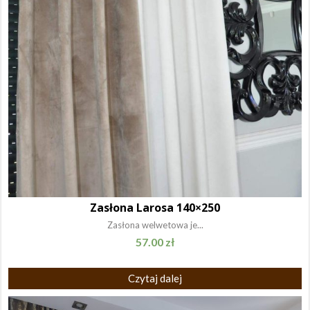
Zasłona Larosa 140×250
Zasłona welwetowa je...
57.00
zł
Czytaj dalej