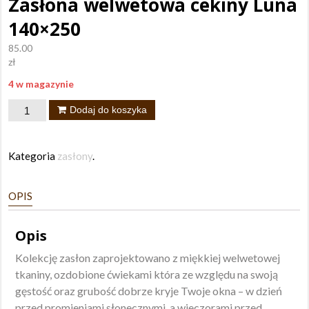
Zasłona welwetowa cekiny Luna
140×250
85.00
zł
4 w magazynie
ilość
Dodaj do koszyka
Zasłona
welwetowa
Kategoria
zasłony
.
cekiny
Luna
OPIS
140x250
Opis
Kolekcję zasłon zaprojektowano z miękkiej welwetowej
tkaniny, ozdobione ćwiekami która ze względu na swoją
gęstość oraz grubość dobrze kryje Twoje okna – w dzień
przed promieniami słonecznymi, a wieczorami przed