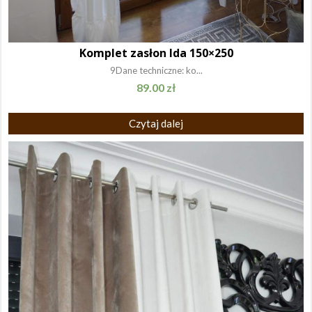
Komplet zasłon Ida 150×250
9Dane techniczne: ko...
89.00
zł
Czytaj dalej