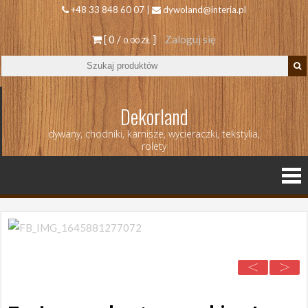
+48 33 848 60 07 |
dywoland@interia.pl
[ 0 /
]
Zaloguj się
0.00 ZŁ
Dekorland
dywany, chodniki, karnisze, wycieraczki, tekstylia,
rolety