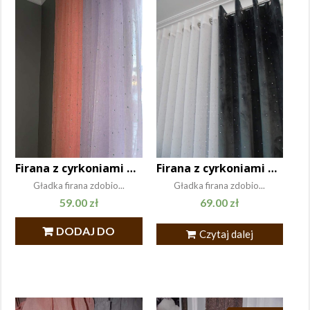
Firana z cyrkoniami Crystal 140×250
Firana z cyrkoniami Crystal 140×270
Gładka firana zdobio...
Gładka firana zdobio...
59.00
zł
69.00
zł
DODAJ DO
Czytaj dalej
KOSZYKA