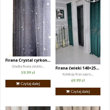
Firana Crystal cyrkonie 140×250
Gładka firana zdobio...
Firana ćwieki 140×250 przelotka biała
59.99
zł
Kolekcję firan zapro...
69.99
zł
Czytaj dalej
Czytaj dalej