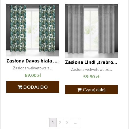
Zasłona Davos biała ,liście 140×250
Zasłona Lindi ,srebro, szara 140 x250
Zasłona welwetowa z ...
Zasłona welwetowa zd...
89.00
zł
59.90
zł
DODAJ DO
Czytaj dalej
KOSZYKA
1
2
3
→