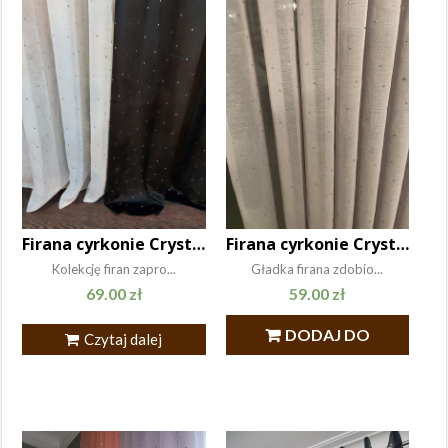
Firana cyrkonie Crystal 140×250
Firana cyrkonie Crystal 140×250
Kolekcję firan zapro...
Gładka firana zdobio...
69.00
zł
59.00
zł
DODAJ DO
Czytaj dalej
KOSZYKA