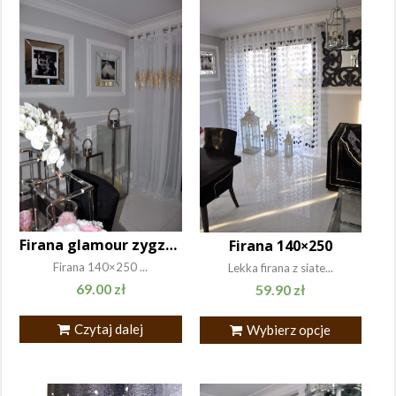
Firana glamour zygzak140x250 biała, złoto
Firana 140×250
Firana 140×250 ...
Lekka firana z siate...
69.00
zł
59.90
zł
Czytaj dalej
Wybierz opcje