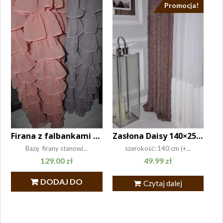
Promocja!
Zasłona Daisy 140×250 brudny róż
Firana z falbankami po całości 140×250 różowa
szerokość: 140 cm (+...
Bazę firany stanowi...
49.99
zł
129.00
zł
DODAJ DO
Czytaj dalej
KOSZYKA