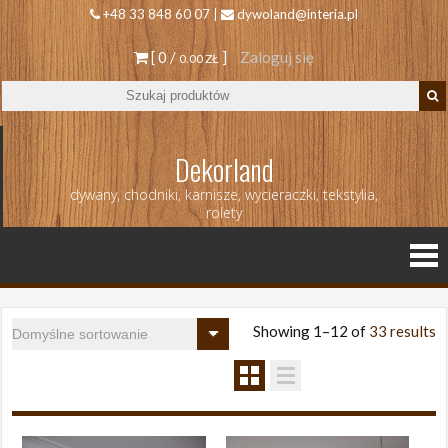
+48 33 848 60 07 |
dywoland@interia.pl
[ 0 /
]
Zaloguj się
0.00 ZŁ
Dekorland
dywany, chodniki, karnisze, wycieraczki, tekstylia,
rolety
Showing 1–12 of
33 results