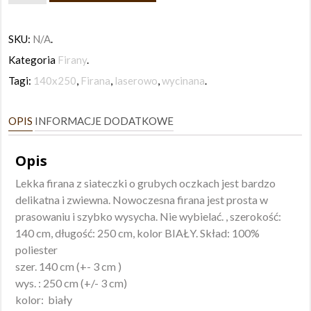
Firana
140x250
SKU:
N/A
.
Kategoria
Firany
.
Tagi:
140x250
,
Firana
,
laserowo
,
wycinana
.
OPIS
INFORMACJE DODATKOWE
Opis
Lekka firana z siateczki o grubych oczkach jest bardzo
delikatna i zwiewna. Nowoczesna firana jest prosta w
prasowaniu i szybko wysycha. Nie wybielać. , szerokość:
140 cm, długość: 250 cm, kolor BIAŁY. Skład: 100%
poliester
szer. 140 cm (+- 3 cm )
wys. : 250 cm (+/- 3 cm)
kolor: biały