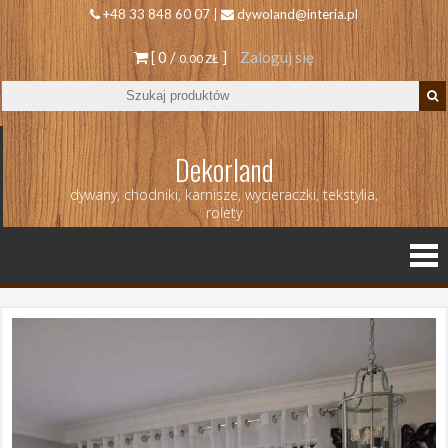
+48 33 848 60 07 |
dywoland@interia.pl
[ 0 /
]
Zaloguj się
0.00 ZŁ
Dekorland
dywany, chodniki, karnisze, wycieraczki, tekstylia,
rolety