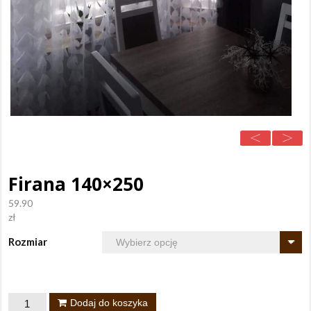
Firana 140×250
59.90
zł
Rozmiar
ilość
Dodaj do koszyka