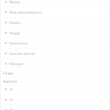
Makaty
Maty antypoślizgowe
Owalne
Shaggy
Sznurowane
Sztuczny jedwab
Wełniane
Firany
Karnisze
16
19
25