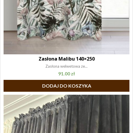
Zasłona Malibu 140×250
Zasłona welwetowa ze...
91.00
zł
DODAJ DO KOSZYKA