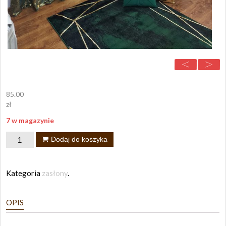
85.00
zł
7 w magazynie
Ilość
Dodaj do koszyka
Kategoria
zasłony
.
OPIS