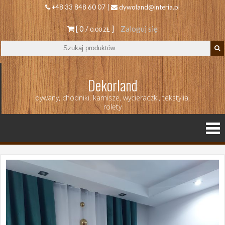
+48 33 848 60 07 |
dywoland@interia.pl
[ 0 /
]
Zaloguj się
0.00 ZŁ
Dekorland
dywany, chodniki, karnisze, wycieraczki, tekstylia,
rolety