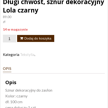
Długi chwost, sznur dekoracyjny
Lola czarny
89.00
zł
14 w magazynie
ilość
Dodaj do koszyka
Długi
chwost,
Kategoria
Tekstylia
.
sznur
dekoracyjny
OPIS
Lola
czarny
Opis
Sznur dekoracyjny do zasłon
Kolor: czarny
dł. 100 cm
cena dotyczy 1 szt