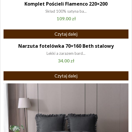
Komplet Pościeli Flamenco 220×200
Skład 100% satyna ba...
109.00
zł
Czytaj dalej
Narzuta fotelówka 70×160 Beth stalowy
Lekki a zarazem bard...
34.00
zł
Czytaj dalej