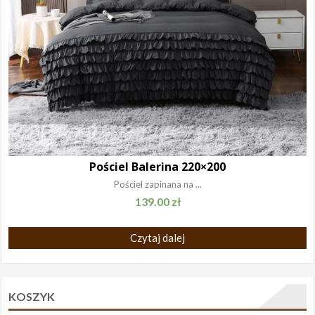
Pościel Balerina 220×200
Pościel zapinana na ...
139.00
zł
Czytaj dalej
KOSZYK