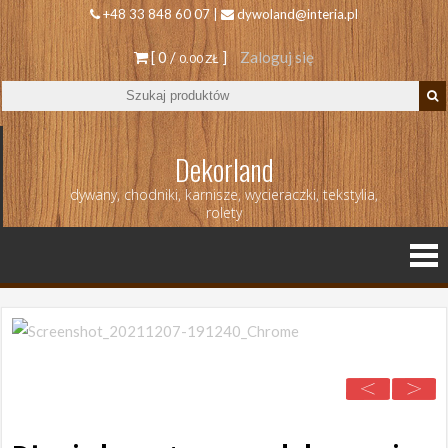
+48 33 848 60 07 |
dywoland@interia.pl
[ 0 /
]
Zaloguj się
0.00 ZŁ
Dekorland
dywany, chodniki, karnisze, wycieraczki, tekstylia,
rolety