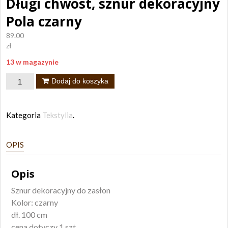
Długi chwost, sznur dekoracyjny
Pola czarny
89.00
zł
13 w magazynie
ilość
Dodaj do koszyka
Długi
chwost,
Kategoria
Tekstylia
.
sznur
dekoracyjny
OPIS
Pola
czarny
Opis
Sznur dekoracyjny do zasłon
Kolor: czarny
dł. 100 cm
cena dotyczy 1 szt