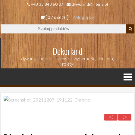
+48 33 848 60 07 |
dywoland@interia.pl
[ 0 /
]
Zaloguj się
0.00 ZŁ
Dekorland
dywany, chodniki, karnisze, wycieraczki, tekstylia,
rolety