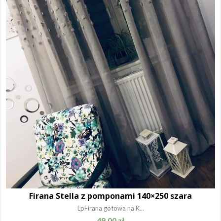
Firana Stella z pomponami 140×250 szara
LpFirana gotowa na K...
49.00
zł