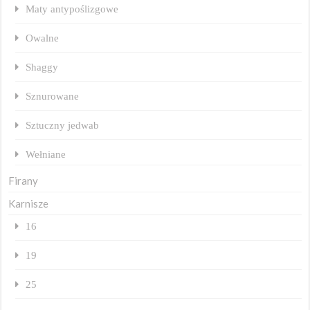
Maty antypoślizgowe
Owalne
Shaggy
Sznurowane
Sztuczny jedwab
Wełniane
Firany
Karnisze
16
19
25