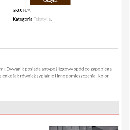
Dywanik
koszyka
Chic
SKU:
N/A
.
granat,
Kategoria
Tekstylia
.
kryształki
mi. Dywanik posiada antypoślizgowy spód co zapobiega
ienke jak również sypialnie i inne pomieszczenia . kolor