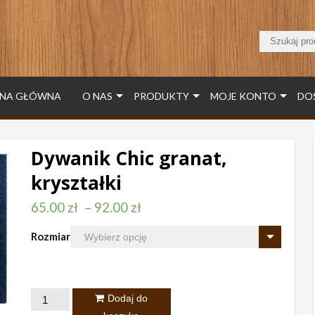
NA GŁÓWNA
O NAS
PRODUKTY
MOJE KONTO
DO
Dywanik Chic granat,
kryształki
65.00
zł
–
92.00
zł
Rozmiar
ilość
Dodaj do