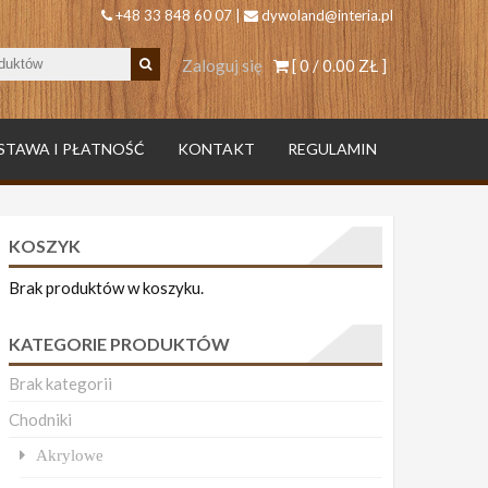
+48 33 848 60 07 |
dywoland@interia.pl
Zaloguj się
[ 0 /
0.00 ZŁ
]
STAWA I PŁATNOŚĆ
KONTAKT
REGULAMIN
KOSZYK
Brak produktów w koszyku.
KATEGORIE PRODUKTÓW
Brak kategorii
Chodniki
Akrylowe