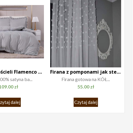
Komplet Pościeli Flamenco 220×200
Firana z pomponami jak stella 140×250 biała
00% satyna ba...
Firana gotowa na KÓŁ...
109.00
zł
55.00
zł
zytaj dalej
Czytaj dalej