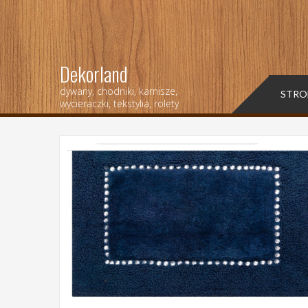
Dekorland
dywany, chodniki, karnisze,
STRO
wycieraczki, tekstylia, rolety