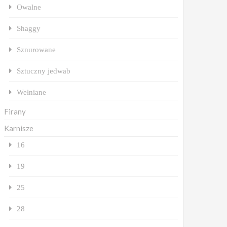
Owalne
Shaggy
Sznurowane
Sztuczny jedwab
Wełniane
Firany
Karnisze
16
19
25
28