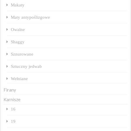
Makaty
Maty antypoślizgowe
Owalne
Shaggy
Sznurowane
Sztuczny jedwab
Wełniane
Firany
Karnisze
16
19