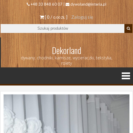
+48 33 848 60 07 |
dywoland@interia.pl
[ 0 /
]
Zaloguj się
0.00 ZŁ
Dekorland
dywany, chodniki, karnisze, wycieraczki, tekstylia,
rolety