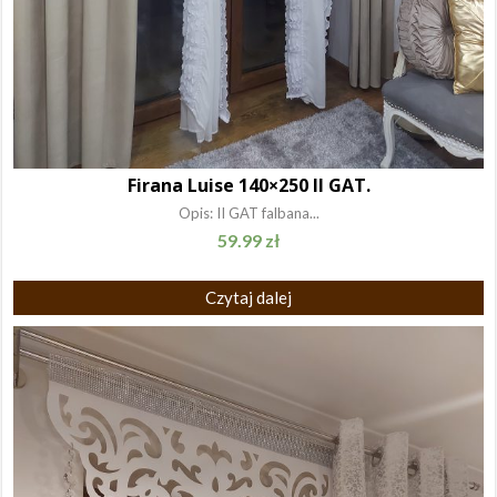
Firana Luise 140×250 II GAT.
Opis: II GAT falbana...
59.99
zł
Czytaj dalej