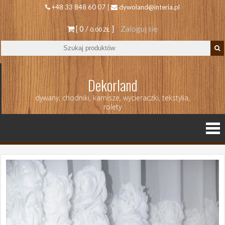
+48 33 848 60 07 |
dywoland@interia.pl
[ 0 /
]
Zaloguj się
0.00 ZŁ
Dekorland
dywany, chodniki, karnisze, wycieraczki, tekstylia,
rolety