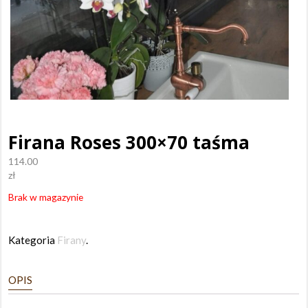
Firana Roses 300×70 taśma
114.00
zł
Brak w magazynie
Kategoria
Firany
.
OPIS