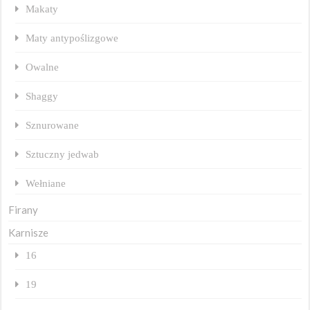
Makaty
Maty antypoślizgowe
Owalne
Shaggy
Sznurowane
Sztuczny jedwab
Wełniane
Firany
Karnisze
16
19