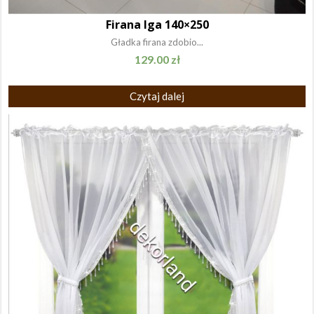
Firana Iga 140×250
Gładka firana zdobio...
129.00
zł
Czytaj dalej