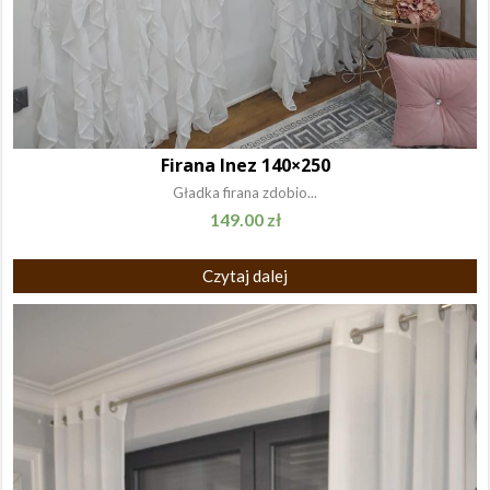
Firana Inez 140×250
Gładka firana zdobio...
149.00
zł
Czytaj dalej