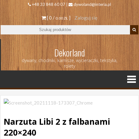
+48 33 848 60 07 |
dywoland@interia.pl
[ 0 /
]
Zaloguj się
0.00 ZŁ
Dekorland
dywany, chodniki, karnisze, wycieraczki, tekstylia,
rolety
Narzuta Libi 2 z falbanami
220×240