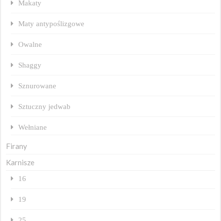
Makaty
Maty antypoślizgowe
Owalne
Shaggy
Sznurowane
Sztuczny jedwab
Wełniane
Firany
Karnisze
16
19
25