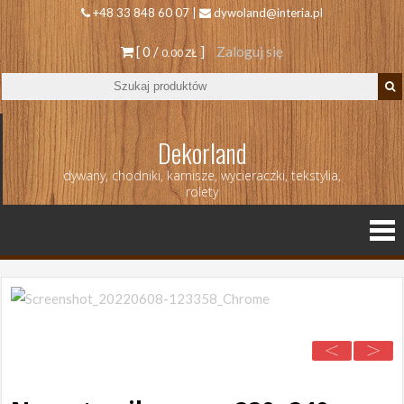
+48 33 848 60 07 |
dywoland@interia.pl
[ 0 /
]
Zaloguj się
0.00 ZŁ
Dekorland
dywany, chodniki, karnisze, wycieraczki, tekstylia,
rolety