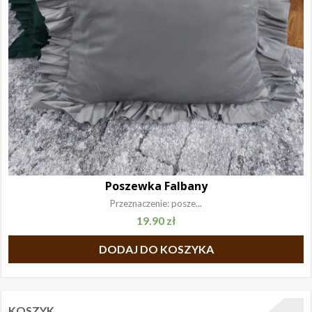
Poszewka Falbany
Przeznaczenie: posze...
19.90
zł
DODAJ DO KOSZYKA
KOSZYK