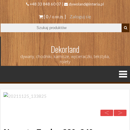
+48 33 848 60 07 |
dywoland@interia.pl
[ 0 /
]
Zaloguj się
0.00 ZŁ
Dekorland
dywany, chodniki, karnisze, wycieraczki, tekstylia,
rolety