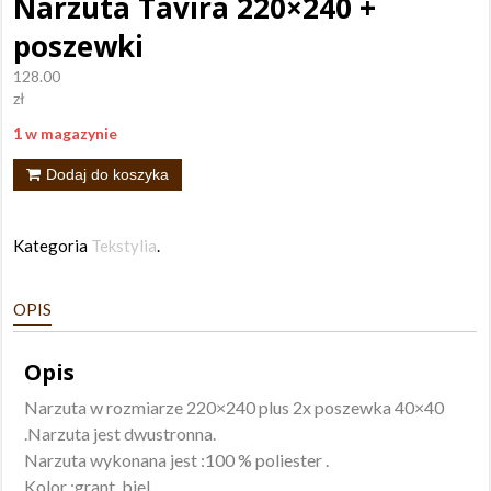
Narzuta Tavira 220×240 +
poszewki
128.00
zł
1 w magazynie
ilość
Dodaj do koszyka
Narzuta
Tavira
Kategoria
Tekstylia
.
220x240
+
OPIS
poszewki
Opis
Narzuta w rozmiarze 220×240 plus 2x poszewka 40×40
.Narzuta jest dwustronna.
Narzuta wykonana jest :100 % poliester .
Kolor :grant ,biel