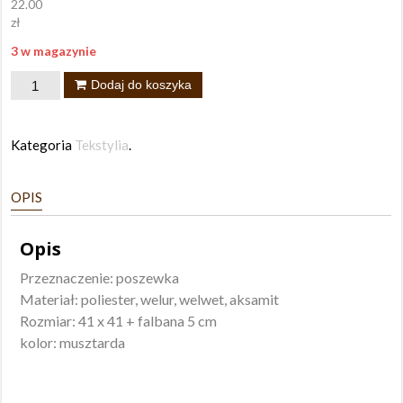
22.00
zł
3 w magazynie
ilość
Dodaj do koszyka
Poszewka
Flamenco
Kategoria
Tekstylia
.
OPIS
Opis
Przeznaczenie: poszewka
Materiał: poliester, welur, welwet, aksamit
Rozmiar: 41 x 41 + falbana 5 cm
kolor: musztarda