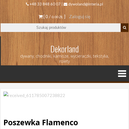
+48 33 848 60 07 |
dywoland@interia.pl
[ 0 /
]
Zaloguj się
0.00 ZŁ
Dekorland
dywany, chodniki, karnisze, wycieraczki, tekstylia,
rolety
Poszewka Flamenco