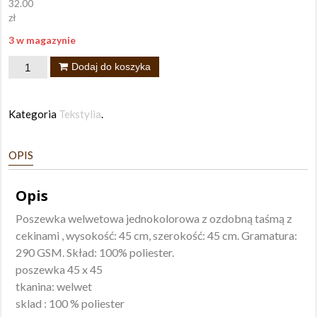
32.00
zł
3 w magazynie
ilość
Dodaj do koszyka
Poszewka
Jasper
Kategoria
Tekstylia
.
45x45
srebrna
OPIS
Opis
Poszewka welwetowa jednokolorowa z ozdobną taśmą z
cekinami , wysokość: 45 cm, szerokość: 45 cm. Gramatura:
290 GSM. Skład: 100% poliester.
poszewka 45 x 45
tkanina: welwet
sklad : 100 % poliester