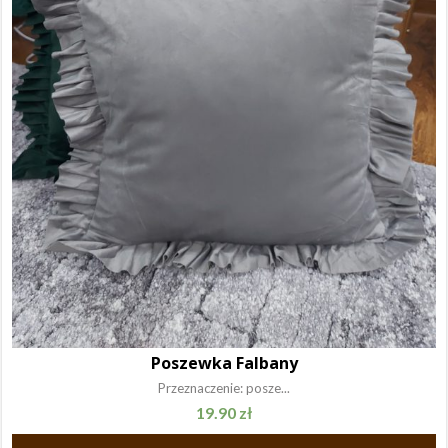
Poszewka Falbany
Przeznaczenie: posze...
19.90
zł