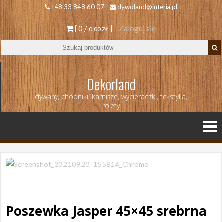
+48 33 848 60 07 |
dywoland@interia.pl
[ 0 /
]
Zaloguj się
0.00 ZŁ
Dekorland
dywany, chodniki, karnisze, wycieraczki, tekstylia,
rolety
Poszewka Jasper 45×45 srebrna