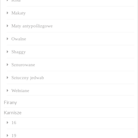
Makaty
Maty antypoślizgowe
Owalne
Shaggy
Sznurowane
Sztuczny jedwab
Wełniane
Firany
Karnisze
16
19