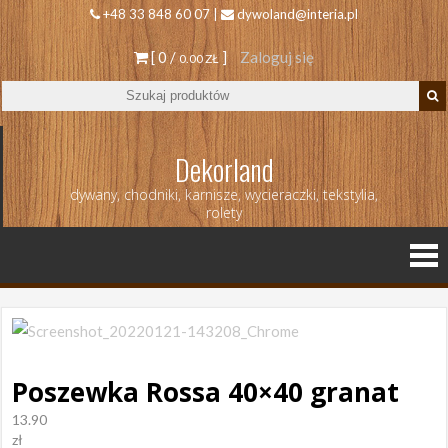
+48 33 848 60 07 |
dywoland@interia.pl
[ 0 /
]
Zaloguj się
0.00 ZŁ
Dekorland
dywany, chodniki, karnisze, wycieraczki, tekstylia,
rolety
Poszewka Rossa 40×40 granat
13.90
zł