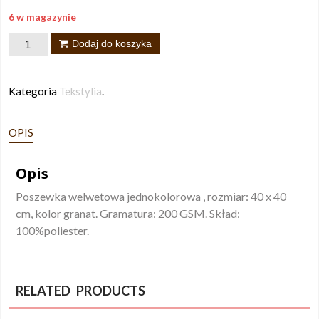
6 w magazynie
ilość
Dodaj do koszyka
Poszewka
Rossa
Kategoria
Tekstylia
.
40x40
granat
OPIS
Opis
Poszewka welwetowa jednokolorowa , rozmiar: 40 x 40
cm, kolor granat. Gramatura: 200 GSM. Skład:
100%poliester.
RELATED PRODUCTS