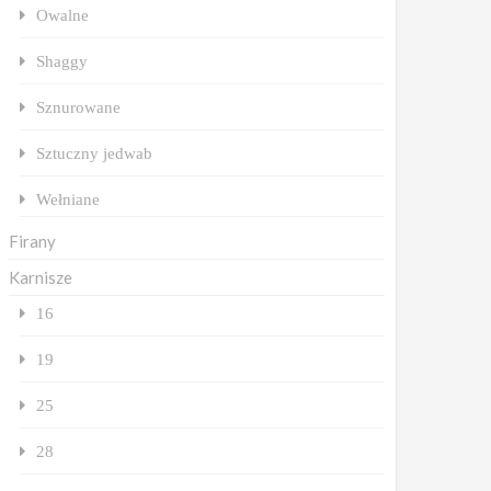
Owalne
Shaggy
Sznurowane
Sztuczny jedwab
Wełniane
Firany
Karnisze
16
19
25
28