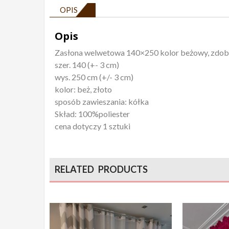
OPIS
Opis
Zasłona welwetowa 140×250 kolor beżowy, zdob
szer. 140 (+- 3 cm)
wys. 250 cm (+/- 3 cm)
kolor: beż, złoto
sposób zawieszania: kółka
Skład: 100%poliester
cena dotyczy 1 sztuki
RELATED PRODUCTS