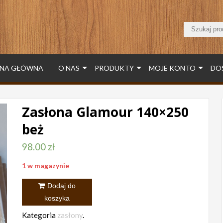
NA GŁÓWNA
O NAS
PRODUKTY
MOJE KONTO
DO
Zasłona Glamour 140×250
beż
98.00
zł
1 w magazynie
ilość
Dodaj do
Zasłona
koszyka
Glamour
Kategoria
zasłony
.