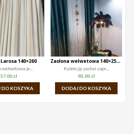
 Larosa 140×260
Zasłona welwetowa 140×250 Glam
 welwetowa je...
Kolekcję zasłon zapr...
57.00
zł
85.00
zł
 DO KOSZYKA
DODAJ DO KOSZYKA