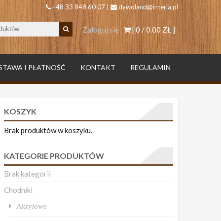
+48 33 848 60 07 |
dywoland@interia.pl
Zaloguj się
[ 0 /
0.00 ZŁ
]
STAWA I PŁATNOŚĆ
KONTAKT
REGULAMIN
KOSZYK
Brak produktów w koszyku.
KATEGORIE PRODUKTÓW
Brak kategorii
Chodniki
Akrylowe