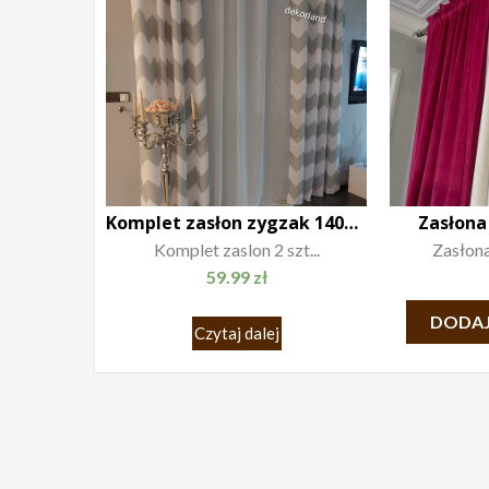
Komplet zasłon zygzak 140×250
Zasłona
Komplet zaslon 2 szt...
Zasłona
59.99
zł
DODAJ
Czytaj dalej