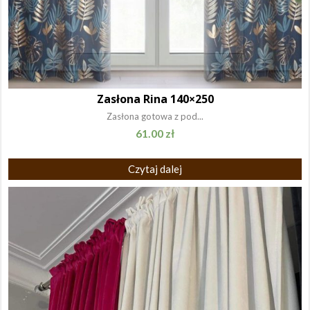
Zasłona Rina 140×250
Zasłona gotowa z pod...
61.00
zł
Czytaj dalej