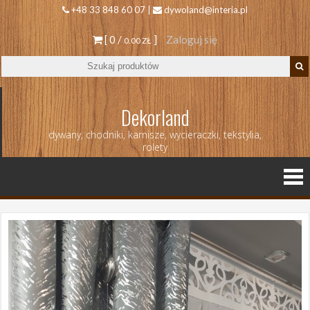
+48 33 848 60 07 |
dywoland@interia.pl
[ 0 /
]
Zaloguj się
0.00 ZŁ
Dekorland
dywany, chodniki, karnisze, wycieraczki, tekstylia,
rolety