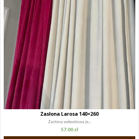
Zasłona Larosa 140×260
Zasłona welwetowa je...
57.00
zł