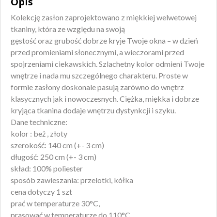
Opis
Kolekcję zasłon zaprojektowano z miękkiej welwetowej
tkaniny, która ze względu na swoją
gęstość oraz grubość dobrze kryje Twoje okna – w dzień
przed promieniami słonecznymi, a wieczorami przed
spojrzeniami ciekawskich. Szlachetny kolor odmieni Twoje
wnętrze i nada mu szczególnego charakteru. Proste w
formie zasłony doskonale pasują zarówno do wnętrz
klasycznych jak i nowoczesnych. Ciężka, miękka i dobrze
kryjąca tkanina dodaje wnętrzu dystynkcji i szyku.
Dane techniczne:
kolor : beż , złoty
szerokość: 140 cm (+- 3 cm)
długość: 250 cm (+- 3 cm)
skład: 100% poliester
sposób zawieszania: przelotki, kółka
cena dotyczy 1 szt
prać w temperaturze 30°C,
prasować w temperaturze do 110°C,